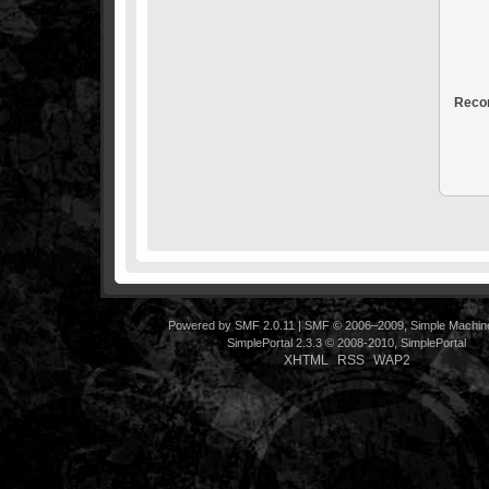
Recor
Powered by SMF 2.0.11
|
SMF © 2006–2009, Simple Machin
SimplePortal 2.3.3 © 2008-2010, SimplePortal
XHTML
RSS
WAP2