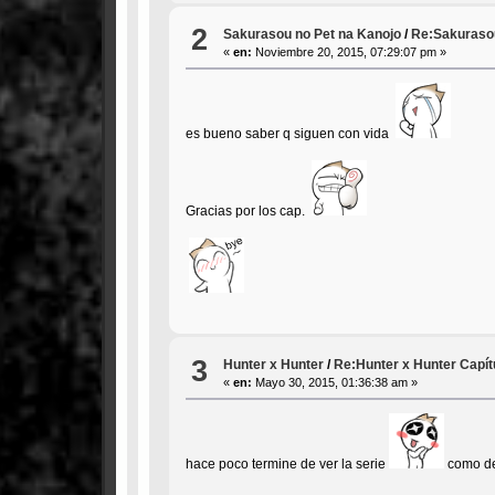
2
Sakurasou no Pet na Kanojo
/
Re:Sakurasou
«
en:
Noviembre 20, 2015, 07:29:07 pm »
es bueno saber q siguen con vida
Gracias por los cap.
3
Hunter x Hunter
/
Re:Hunter x Hunter Capít
«
en:
Mayo 30, 2015, 01:36:38 am »
hace poco termine de ver la serie
como de