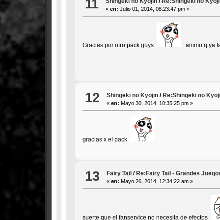
11
Shingeki no Kyojin
/
Re:Shingeki no Kyoji
«
en:
Julio 01, 2014, 08:23:47 pm »
Gracias por otro pack guys
animo q ya f
12
Shingeki no Kyojin
/
Re:Shingeki no Kyoji
«
en:
Mayo 30, 2014, 10:35:25 pm »
gracias x el pack
13
Fairy Tail
/
Re:Fairy Tail - Grandes Juego
«
en:
Mayo 26, 2014, 12:34:22 am »
suerte que el fanservice no necesita de efectos