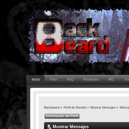
Inicio
Foro
FAQ
Proyectos
IRC
Tr
Backbeard
»
Perfil de Sendoh
»
Mostrar Mensajes
»
Mensa
Información del Perfil
Mostrar Mensajes