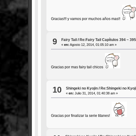
Gracias!!! y vamos por muchos años mas!!
9
Fairy Tail
/
Re:Fairy Tail Capítulos 394 ~ 39
«
en:
Agosto 12, 2014, 01:05:10 am »
Gracias por mas fairy tail chicos
10
Shingeki no Kyojin
/
Re:Shingeki no Kyoji
«
en:
Julio 31, 2014, 01:40:38 am »
Gracias por finalizar la serie titanes!