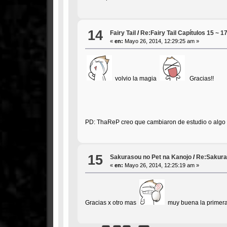
14
Fairy Tail
/
Re:Fairy Tail Capítulos 15 ~ 1
«
en:
Mayo 26, 2014, 12:29:25 am »
volvio la magia
Gracias!!
PD: ThaReP creo que cambiaron de estudio o alg
15
Sakurasou no Pet na Kanojo
/
Re:Sakuras
«
en:
Mayo 26, 2014, 12:25:19 am »
Gracias x otro mas
muy buena la primer