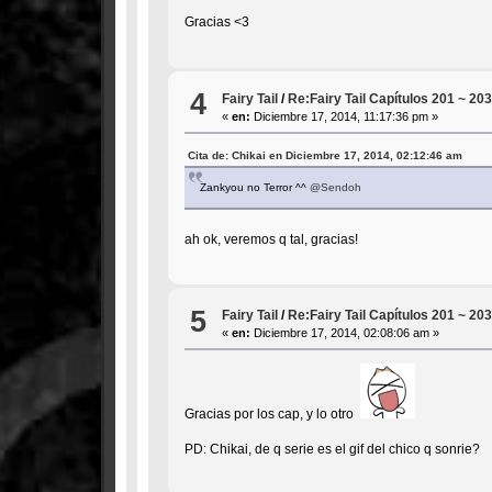
Gracias <3
4
Fairy Tail
/
Re:Fairy Tail Capítulos 201 ~ 20
«
en:
Diciembre 17, 2014, 11:17:36 pm »
Cita de: Chikai en Diciembre 17, 2014, 02:12:46 am
Zankyou no Terror ^^
@Sendoh
ah ok, veremos q tal, gracias!
5
Fairy Tail
/
Re:Fairy Tail Capítulos 201 ~ 20
«
en:
Diciembre 17, 2014, 02:08:06 am »
Gracias por los cap, y lo otro
PD: Chikai, de q serie es el gif del chico q sonrie?