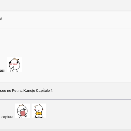
78
o asi
ou no Pet na Kanojo Capítulo 4
a captura