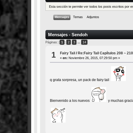
Esta sección te permite ver todos los posts escritos por 
Mensajes
Temas
Adjuntos
Mensajes - Sendoh
Páginas: [
1
]
2
3
...
14
1
Fairy Tail
/
Re:Fairy Tail Capítulos 208 ~ 21
«
en:
Noviembre 26, 2015, 07:29:50 pm »
q grata sorpresa, un pack de fairy tail
Bienvenido a los nuevos
y muchas gracia