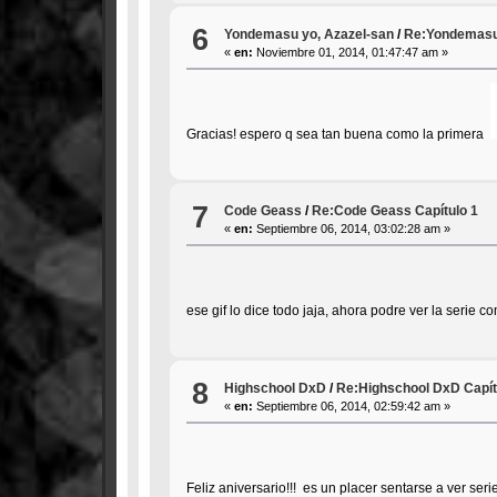
6
Yondemasu yo, Azazel-san
/
Re:Yondemasu 
«
en:
Noviembre 01, 2014, 01:47:47 am »
Gracias! espero q sea tan buena como la primera
7
Code Geass
/
Re:Code Geass Capítulo 1
«
en:
Septiembre 06, 2014, 03:02:28 am »
ese gif lo dice todo jaja, ahora podre ver la serie
8
Highschool DxD
/
Re:Highschool DxD Capít
«
en:
Septiembre 06, 2014, 02:59:42 am »
Feliz aniversario!!! es un placer sentarse a ver se