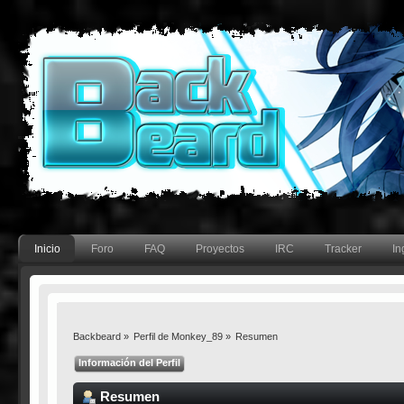
Inicio
Foro
FAQ
Proyectos
IRC
Tracker
In
Backbeard
»
Perfil de Monkey_89
»
Resumen
Información del Perfil
Resumen