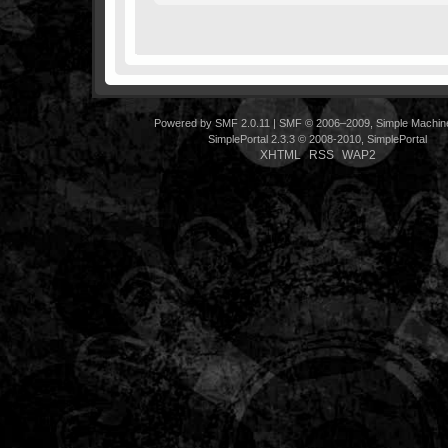
Powered by SMF 2.0.11
|
SMF © 2006–2009, Simple Machin
SimplePortal 2.3.3 © 2008-2010, SimplePortal
XHTML
RSS
WAP2