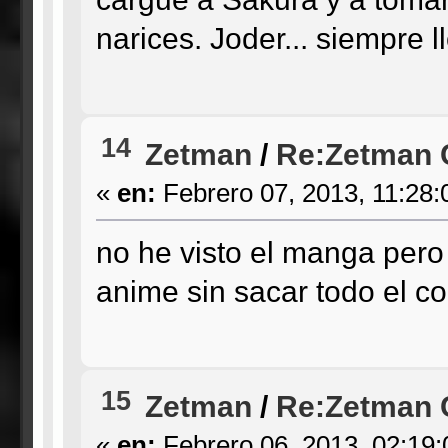
narices. Joder... siempre 
14
Zetman
/
Re:Zetman C
«
en:
Febrero 07, 2013, 11:28:
no he visto el manga pero
anime sin sacar todo el c
15
Zetman
/
Re:Zetman C
«
en:
Febrero 06, 2013, 02:19