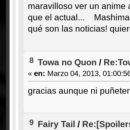
maravilloso ver un anime 
que el actual... Mashima!
qué son las noticias! quier
8
Towa no Quon
/
Re:To
«
en:
Marzo 04, 2013, 01:00:5
gracias aunque ni puñetero 
9
Fairy Tail
/
Re:[Spoiler