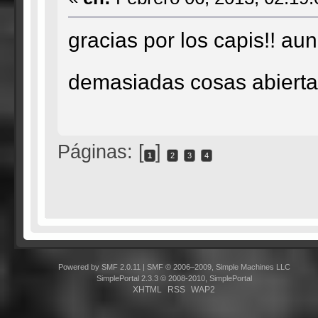
gracias por los capis!! au
demasiadas cosas abiert
Páginas: [
]
1
2
3
4
Powered by SMF 2.0.11
|
SMF © 2006–2009, Simple Machines LLC
SimplePortal 2.3.3 © 2008-2010, SimplePortal
XHTML
RSS
WAP2