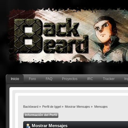
Inicio
Foro
FAQ
Proyectos
IRC
Tracker
In
Backbeard
»
Perfil de Iggel
»
Mostrar Mensajes
»
Mensajes
Información del Perfil
Mostrar Mensajes