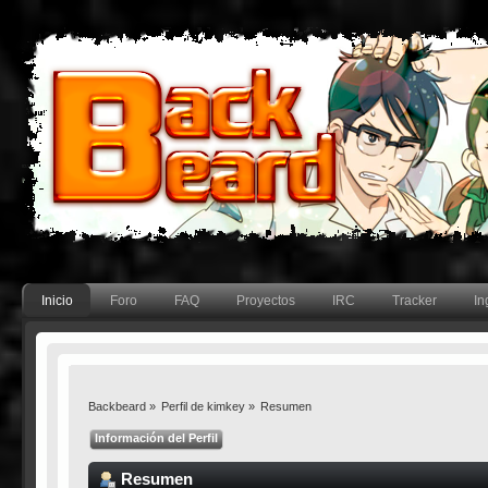
Inicio
Foro
FAQ
Proyectos
IRC
Tracker
In
Backbeard
»
Perfil de kimkey
»
Resumen
Información del Perfil
Resumen