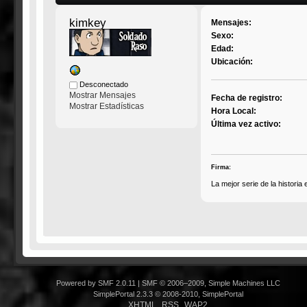
kimkey
Mensajes:
Sexo:
Edad:
Ubicación:
Desconectado
Mostrar Mensajes
Fecha de registro:
Mostrar Estadísticas
Hora Local:
Última vez activo:
Firma:
La mejor serie de la histori
Powered by SMF 2.0.11
|
SMF © 2006–2009, Simple Machines LLC
SimplePortal 2.3.3 © 2008-2010, SimplePortal
XHTML
RSS
WAP2