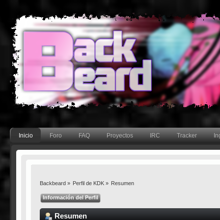
Inicio
Foro
FAQ
Proyectos
IRC
Tracker
In
Backbeard
»
Perfil de KDK
»
Resumen
Información del Perfil
Resumen