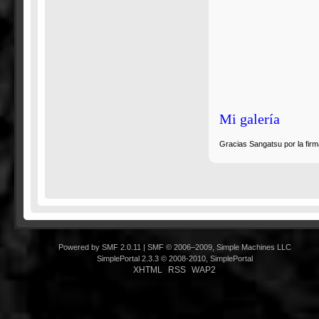
Mi galería
Gracias Sangatsu por la firm
Powered by SMF 2.0.11
|
SMF © 2006–2009, Simple Machines LLC
SimplePortal 2.3.3 © 2008-2010, SimplePortal
XHTML
RSS
WAP2