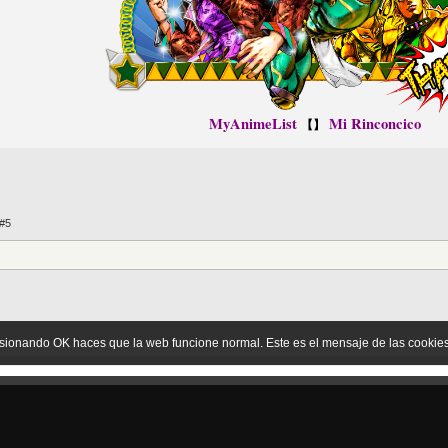
MyAnimeList
Mi Rinconcico
【】
 #5
sionando OK haces que la web funcione normal. Este es el mensaje de las cookie
es LLC