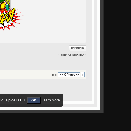
IMPRIMIR
« anterior
próximo »
Ir a:
s que pide la EU.
Learn more
OK
Loner
by
Crip