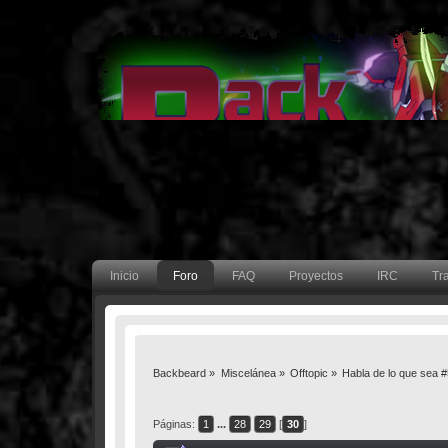
Inicio
Foro
FAQ
Proyectos
IRC
Tr
Backbeard
»
Miscelánea
»
Offtopic
»
Habla de lo que sea 
Páginas:
1
...
28
29
[
30
]