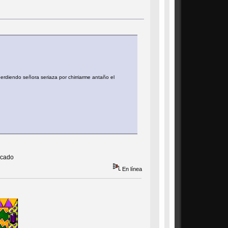
erdiendo señora seriaza por chirriarme antaño el
acado
En línea