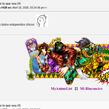
e lo que sea #5
 #438 en:
Abril 18, 2026, 03:24:36 pm »
s todos estupendos chicos
MyAnimeList
Mi Rinconcico
【】
e lo que sea #5