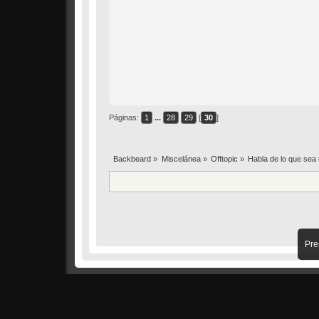
Páginas:
1
...
28
29
[
30
]
Backbeard
»
Miscelánea
»
Offtopic
»
Habla de lo que sea
Pre
Powered by SMF 2.0.11
|
SMF © 2006–2009, Simple Machin
SimplePortal 2.3.3 © 2008-2010, SimplePortal
XHTML
RSS
WAP2