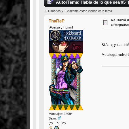
Autor
Tema: Habla de lo que sea #5 
0 Usuarios y 1 Visitante están viendo este tema.
Re:Habla d
ThaReP
«
Respuesta
¡Fuerza y Honor!
Si Alex, yo tamb
Me alegra volvert
Mensajes: 14094
Sexo:
(づ￣ з￣)づ