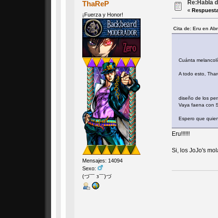
Re:Habla d
ThaReP
«
Respuesta
¡Fuerza y Honor!
Cita de: Eru en Ab
Cuánta melancol
A todo esto, Thar
diseño de los p
Vaya faena con S
Espero que quien 
Eru!!!!!!
Si, los JoJo's mo
Mensajes: 14094
Sexo:
(づ￣ з￣)づ