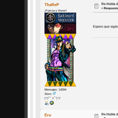
Re:Habla d
ThaReP
«
Respuesta
¡Fuerza y Honor!
Espero que sigái
Mensajes: 14094
Sexo:
(づ￣ з￣)づ
Re:Habla d
Eru