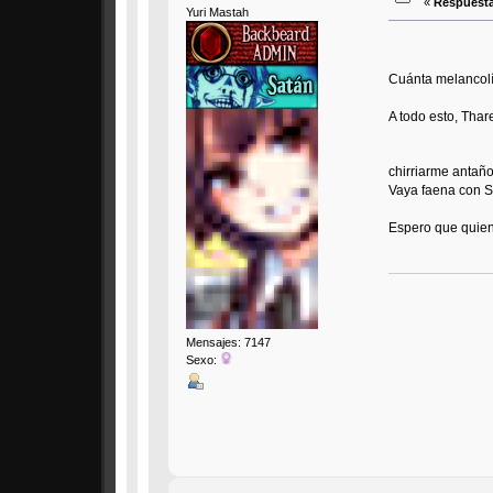
«
Respuesta
Yuri Mastah
Cuánta melancol
A todo esto, Thar
chirriarme antañ
Vaya faena con S
Espero que quien 
Mensajes: 7147
Sexo: