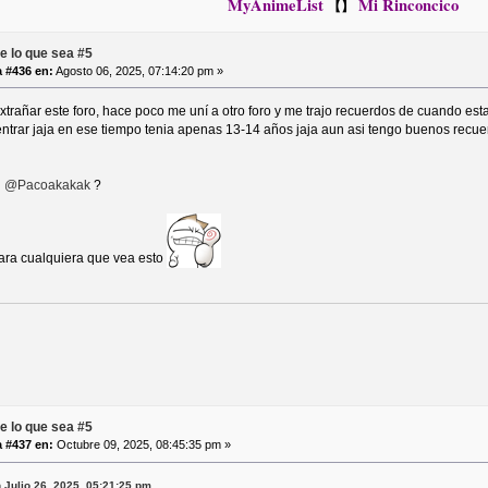
MyAnimeList
Mi Rinconcico
【】
e lo que sea #5
 #436 en:
Agosto 06, 2025, 07:14:20 pm »
trañar este foro, hace poco me uní a otro foro y me trajo recuerdos de cuando es
ntrar jaja en ese tiempo tenia apenas 13-14 años jaja aun asi tengo buenos recue
n
@Pacoakakak
?
para cualquiera que vea esto
e lo que sea #5
 #437 en:
Octubre 09, 2025, 08:45:35 pm »
 Julio 26, 2025, 05:21:25 pm