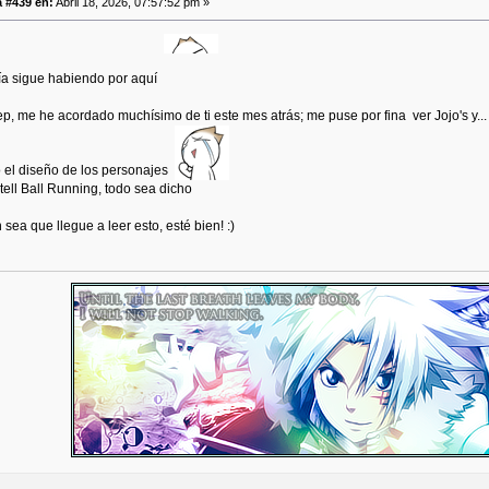
 #439 en:
Abril 18, 2026, 07:57:52 pm »
ía sigue habiendo por aquí
ep, me he acordado muchísimo de ti este mes atrás; me puse por fina ver Jojo's y.
o el diseño de los personajes
tell Ball Running, todo sea dicho
sea que llegue a leer esto, esté bien! :)