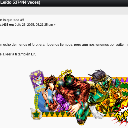
(Leído 537444 veces)
e lo que sea #5
 #435 en:
Julio 26, 2025, 05:21:25 pm »
ién echo de menos el foro, eran buenos tiempos, pero aún nos tenemos por twitte
e a leer a ti también Eru