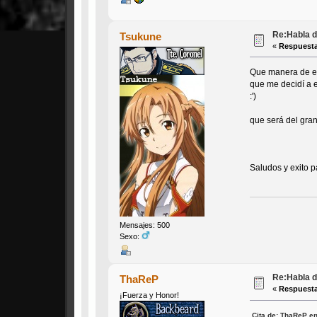
Re:Habla d
Tsukune
«
Respuesta
Que manera de ex
que me decidí a e
:')
que será del gra
Saludos y exito 
Mensajes: 500
Sexo:
Re:Habla d
ThaReP
«
Respuesta
¡Fuerza y Honor!
Cita de: ThaReP en