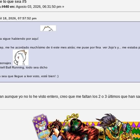
e lo que sea #5
 #440 en:
Agosto 03, 2026, 06:31:50 pm »
ril 18, 2026, 07:57:52 pm
ía sigue habiendo por aquí
ep, me he acordado muchísimo de ti este mes atrás; me puse por fina ver Jojo's y... me estaba p
ersonajes
tell Ball Running, todo sea dicho
sea que llegue a leer esto, esté bien! :)
lan aunque yo no lo he visto entero, creo que me faltan los 2 o 3 últimos que han s