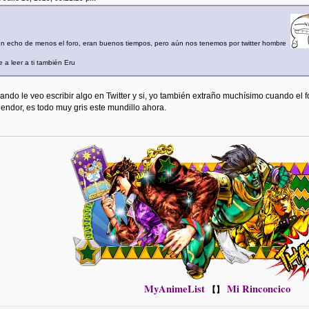
ién echo de menos el foro, eran buenos tiempos, pero aún nos tenemos por twitter hombre
e a leer a ti también Eru
ndo le veo escribir algo en Twitter y si, yo también extraño muchísimo cuando el 
endor, es todo muy gris este mundillo ahora.
MyAnimeList
Mi Rinconcico
【】