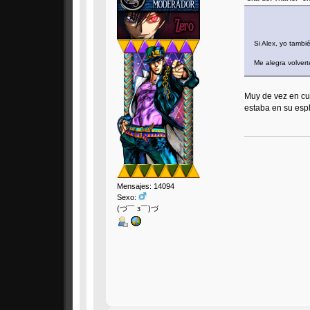
Si Alex, yo tamb
Me alegra volvert
Muy de vez en cua
estaba en su espl
Mensajes: 14094
Sexo:
(づ￣ з￣)づ