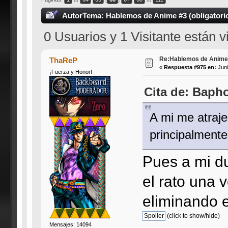
Autor
Tema: Hablemos de Anime #3 (obligatorio
0 Usuarios y 1 Visitante están 
Re:Hablemos de Anime #3
ThaReP
«
Respuesta #975 en:
Juni
¡Fuerza y Honor!
Cita de: Baph
A mi me atraje
principalmente
Pues a mi du
el rato una 
eliminando e
(click to show/hide)
Mensajes: 14094