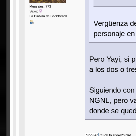
Mensajes: 773
Sexo:
La Diablilla de BackBeard
Vergüenza de
personaje en
Pero Yayi, si 
a los dos o tr
Siguiendo con 
NGNL, pero va
donde se queda
(click to show/hide)