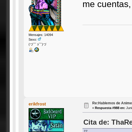
me cuentas, 
Mensajes: 14094
Sexo:
(づ￣ з￣)づ
Re:Hablemos de Anime #3
erikfrost
«
Respuesta #988 en:
Juni
Cita de: ThaRe