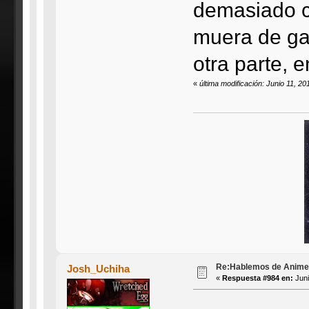
demasiado c
muera de ga
otra parte, 
«
última modificación: Junio 11, 20
Re:Hablemos de Anime #3
Josh_Uchiha
«
Respuesta #984 en:
Juni