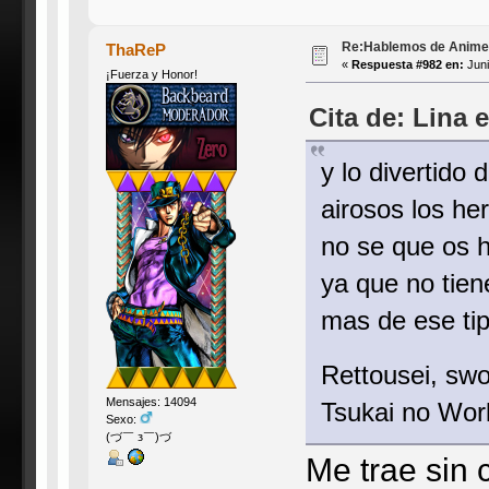
Re:Hablemos de Anime #3
ThaReP
«
Respuesta #982 en:
Juni
¡Fuerza y Honor!
Cita de: Lina 
y lo divertido 
airosos los he
no se que os h
ya que no tien
mas de ese ti
Rettousei, sw
Mensajes: 14094
Tsukai no Worl
Sexo:
(づ￣ з￣)づ
Me trae sin