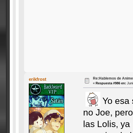
Re:Hablemos de Anime #3
erikfrost
«
Respuesta #986 en:
Juni
Yo esa s
no Joe, pero
las Lolis, ya