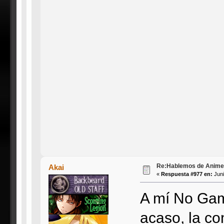
Re:Hablemos de Anime #3
Akai
«
Respuesta #977 en:
Juni
A mí No Game
acaso, la co