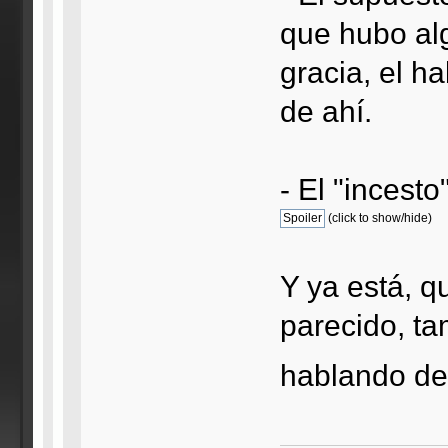
que hubo alg
gracia, el h
de ahí.
- El "incesto"
(click to show/hide)
Y ya está, q
parecido, t
hablando d