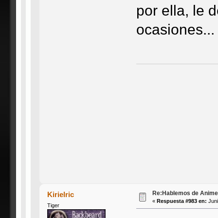
por ella, le
ocasiones... 
Re:Hablemos de Anime #3
Kirielric
«
Respuesta #983 en:
Juni
Tiger