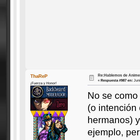
Re:Hablemos de Anime #3
ThaReP
«
Respuesta #987 en:
Juni
¡Fuerza y Honor!
No se como d
(o intención
hermanos) y
ejemplo, per