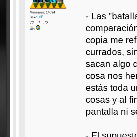
Mensajes: 14094
- Las "bata
Sexo:
(づ￣ з￣)づ
comparación
copia me ref
currados, si
sacan algo 
cosa nos he
estás toda u
cosas y al f
pantalla ni 
- El supuest