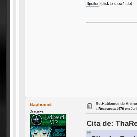
(click to show/hide)
Re:Hablemos de Anime #3
Baphomet
«
Respuesta #976 en:
Juni
Dracarys
Cita de: ThaRe