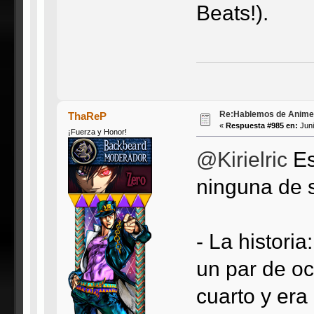
Beats!).
Re:Hablemos de Anime #3
ThaReP
«
Respuesta #985 en:
Juni
¡Fuerza y Honor!
@Kirielric
Es
ninguna de 
- La histori
un par de o
cuarto y era