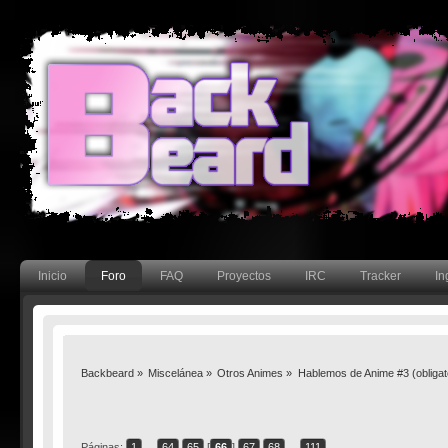
Inicio
Foro
FAQ
Proyectos
IRC
Tracker
In
Backbeard
»
Miscelánea
»
Otros Animes
»
Hablemos de Anime #3 (obligator
Páginas:
1
...
64
65
[
66
]
67
68
...
111