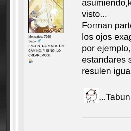
asumiendo,k 
visto...
Forman parte
los ojos exa
Mensajes: 7260
Sexo:
por ejemplo,
ENCONTRAREMOS UN
CAMINO, Y SI NO, LO
CREAREMOS!
estandares s
resulen igua
...Tabu