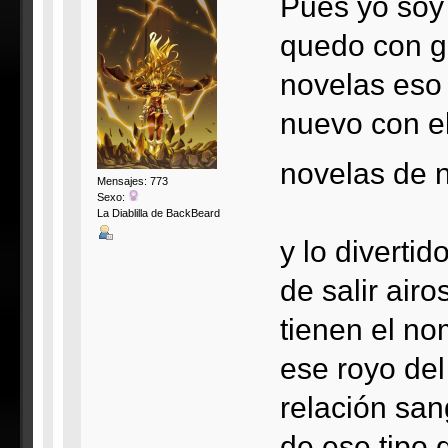
Pues yo soy 
quedo con g
novelas eso 
nuevo con e
novelas de
Mensajes: 773
Sexo:
La Diablilla de BackBeard
y lo divertid
de salir air
tienen el no
ese royo del
relación sa
de ese tipo 