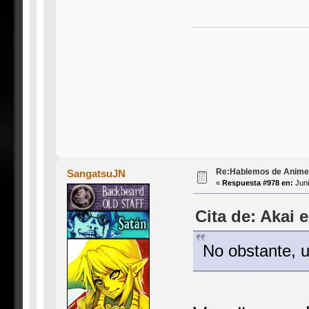
Re:Hablemos de Anime #3
SangatsuJN
«
Respuesta #978 en:
Juni
Cita de: Akai 
No obstante, u