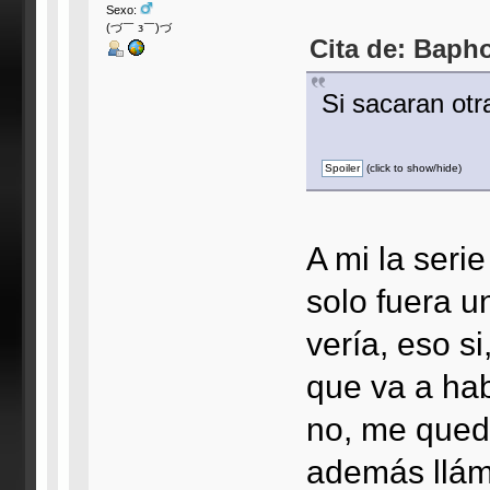
Sexo:
(づ￣ з￣)づ
Cita de: Baph
Si sacaran otr
(click to show/hide)
A mi la ser
solo fuera 
vería, eso s
que va a hab
no, me quedo
además llám