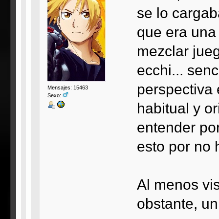
se lo carga
que era una 
mezclar jueg
ecchi... sen
perspectiva
Mensajes: 15463
Sexo:
habitual y o
entender por
esto por no 
Al menos vi
obstante, un