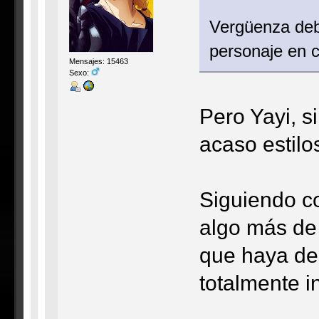
Vergüenza debe
personaje en c
Mensajes: 15463
Sexo:
Pero Yayi, s
acaso estilo
Siguiendo co
algo más de
que haya de
totalmente i