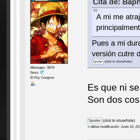
Cita de: Bap
A mi me atraj
principalment
Pues a mi dura
versión cutre
(click to show/hide)
Mensajes: 3878
Sexo:
El Psy Congroo
Es que ni s
Son dos cosas
(click to show/hide)
«
última modificación: Junio 10, 