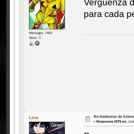
Vergüenza de
para cada p
Mensajes: 7403
Sexo:
Re:Hablemos de Anime #3
Lina
«
Respuesta #979 en:
Juni