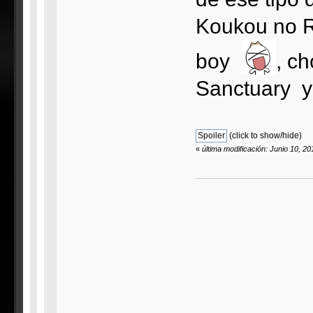
Koukou no R
boy
, c
Sanctuary y 
(click to show/hide)
«
última modificación: Junio 10, 2