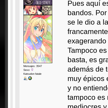
Pues aquí e
bandos. Por
se le dio a l
francamente 
exagerando 
Tampoco es 
basta, es gr
Mensajes: 3547
además de te
Sexo:
Katsudon fatale
muy épicos e
y no entiend
tampoco es 
mediocres y 