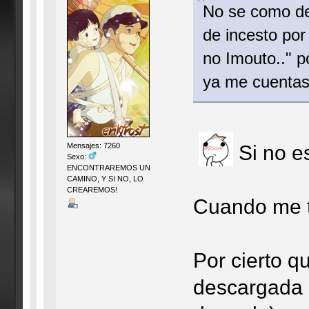
No se como deb
de incesto po
no Imouto.." p
ya me cuentas,
Si no e
Mensajes: 7260
Sexo:
ENCONTRAREMOS UN
CAMINO, Y SI NO, LO
CREAREMOS!
Cuando me t
Por cierto q
descargada ,