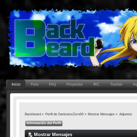
Inicio
Foro
FAQ
Proyectos
IRC
Tracker
In
Backbeard
»
Perfil de DarknessZero00
»
Mostrar Mensajes
»
Adjuntos
Información del Perfil
Mostrar Mensajes