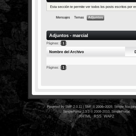
Esta sección te permite ver todos los posts escritos por 
Mensajes
Temas
Adjuntos
Adjuntos - marcial
Páginas: [
1
]
Nombre del Archivo
Páginas: [
1
]
Powered by SMF 2.0.11
|
SMF © 2006–2009, Simple Machin
SimplePortal 2.3.3 © 2008-2010, SimplePortal
XHTML
RSS
WAP2