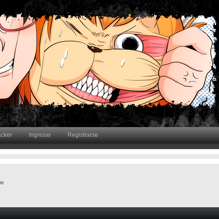
acker
Ingresar
Registrarse
os