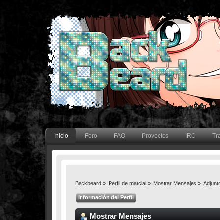
Inicio
Foro
FAQ
Proyectos
IRC
Tr
Backbeard
»
Perfil de marcial
»
Mostrar Mensajes
»
Adjunt
Información del Perfil
Mostrar Mensajes