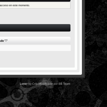
es acceso en este momento.
ado
Loner
by
Crip