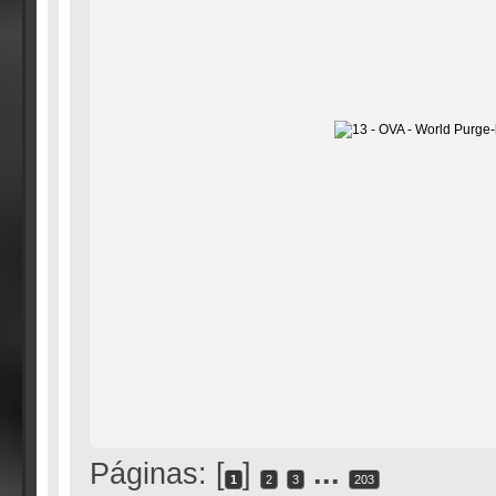
Páginas: [
]
...
1
2
3
203