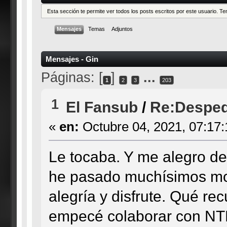
Esta sección te permite ver todos los posts escritos por este usuario. 
Mensajes
Temas
Adjuntos
Mensajes - Gin
Páginas: [
]
...
1
2
3
203
1
El Fansub
/
Re:Desped
«
en:
Octubre 04, 2021, 07:17
Le tocaba. Y me alegro de
he pasado muchísimos mom
alegría y disfrute. Qué re
empecé colaborar con NT