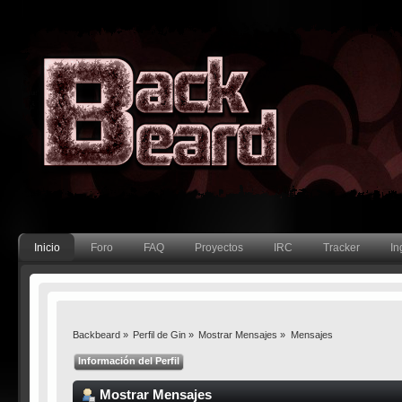
Inicio
Foro
FAQ
Proyectos
IRC
Tracker
In
Backbeard
»
Perfil de Gin
»
Mostrar Mensajes
»
Mensajes
Información del Perfil
Mostrar Mensajes