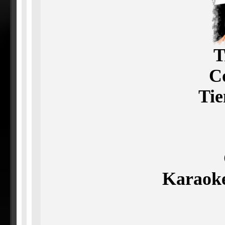
T
C
Ti
Karaoke