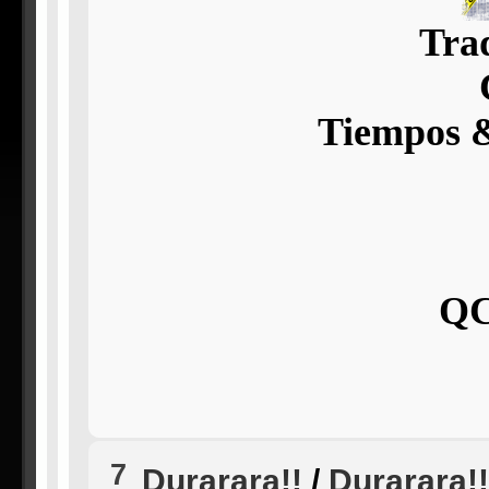
Tra
Tiempos &
QC
7
Durarara!!
/
Durarara!