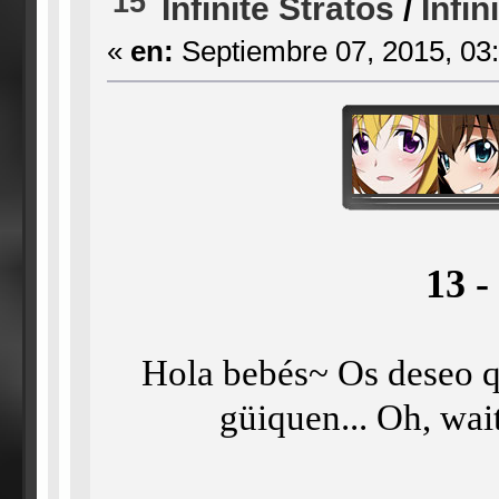
15
Infinite Stratos
/
Infin
«
en:
Septiembre 07, 2015, 03
13 
Hola bebés~ Os deseo q
güiquen... Oh, wai