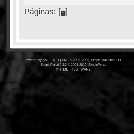
Páginas: [
]
1
Powered by SMF 2.0.11
|
SMF © 2006–2009, Simple Machines LLC
SimplePortal 2.3.3 © 2008-2010, SimplePortal
XHTML
RSS
WAP2