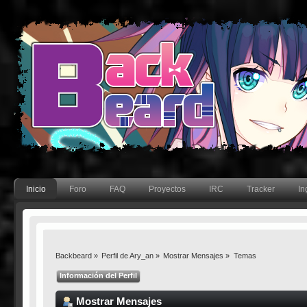
Inicio
Foro
FAQ
Proyectos
IRC
Tracker
In
Backbeard
»
Perfil de Ary_an
»
Mostrar Mensajes
»
Temas
Información del Perfil
Mostrar Mensajes