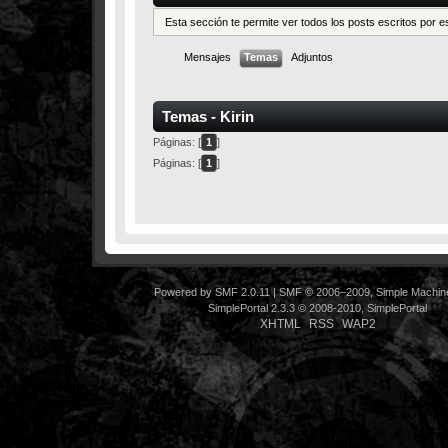
Esta sección te permite ver todos los posts escritos por 
Mensajes
Temas
Adjuntos
Temas - Kirin
Páginas: [
1
]
Páginas: [
1
]
Powered by SMF 2.0.11
|
SMF © 2006–2009, Simple Machin
SimplePortal 2.3.3 © 2008-2010, SimplePortal
XHTML
RSS
WAP2