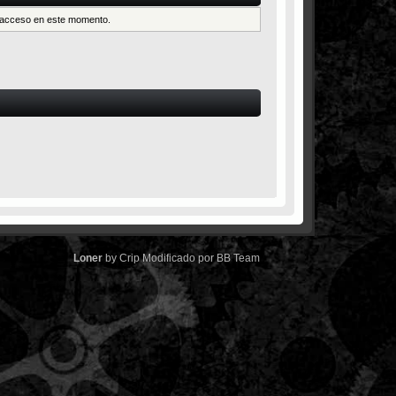
es acceso en este momento.
Loner
by
Crip