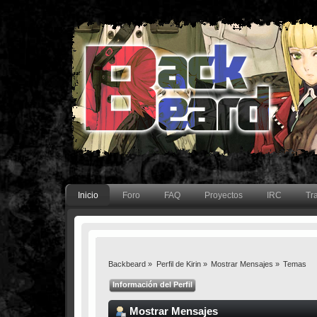
Inicio
Foro
FAQ
Proyectos
IRC
Tr
Backbeard
»
Perfil de Kirin
»
Mostrar Mensajes
»
Temas
Información del Perfil
Mostrar Mensajes