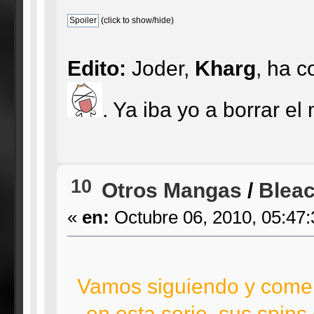
(click to show/hide)
Edito:
Joder,
Kharg
, ha c
. Ya iba yo a borrar el
10
Otros Mangas
/
Bleac
«
en:
Octubre 06, 2010, 05:47
Vamos siguiendo y comen
en esta serie, sus spins