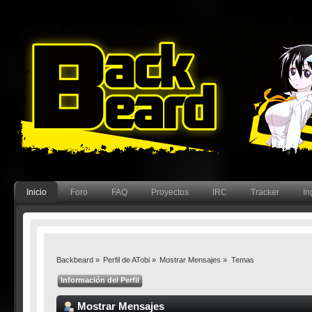
Inicio
Foro
FAQ
Proyectos
IRC
Tracker
In
Backbeard
»
Perfil de ATobi
»
Mostrar Mensajes
»
Temas
Información del Perfil
Mostrar Mensajes