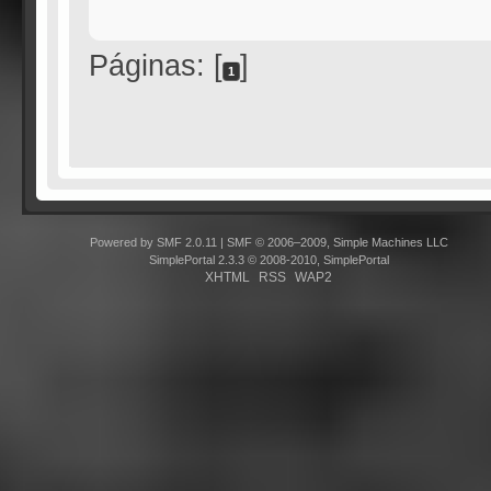
Páginas: [
]
1
Powered by SMF 2.0.11
|
SMF © 2006–2009, Simple Machines LLC
SimplePortal 2.3.3 © 2008-2010, SimplePortal
XHTML
RSS
WAP2