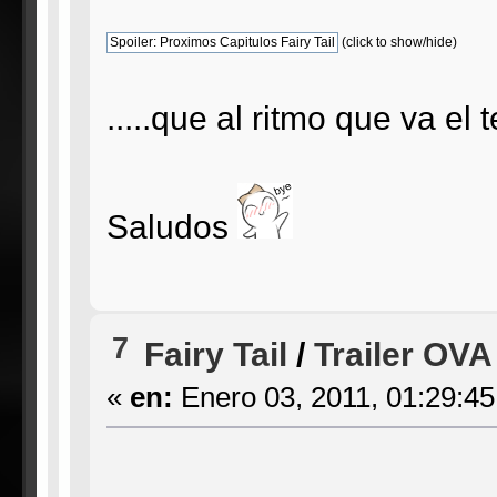
(click to show/hide)
.....que al ritmo que va el
Saludos
7
Fairy Tail
/
Trailer OVA 
«
en:
Enero 03, 2011, 01:29:4