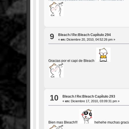
9
Bleach
/
Re:Bleach Capítulo 294
«
en:
Diciembre 20, 2010, 04:52:26 pm »
Gracias por el capi de Bleach
10
Bleach
/
Re:Bleach Capítulo 293
«
en:
Diciembre 17, 2010, 03:09:31 pm »
Bien mas Bleach!!!
hehehe muchas gracia