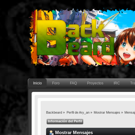
Inicio
Foro
FAQ
Proyectos
IRC
Tr
Backbeard
»
Perfil de Ary_an
»
Mostrar Mensajes
»
Mensa
Información del Perfil
Mostrar Mensajes