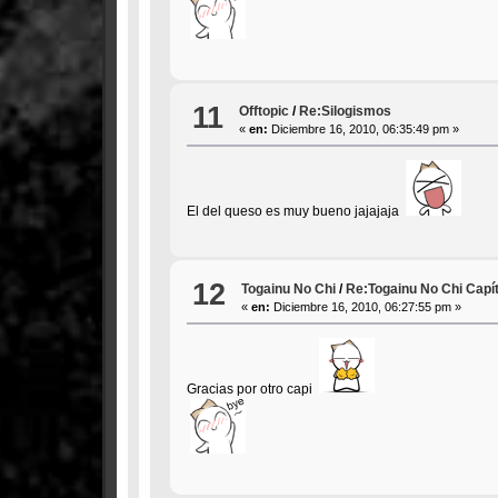
11
Offtopic
/
Re:Silogismos
«
en:
Diciembre 16, 2010, 06:35:49 pm »
El del queso es muy bueno jajajaja
12
Togainu No Chi
/
Re:Togainu No Chi Capít
«
en:
Diciembre 16, 2010, 06:27:55 pm »
Gracias por otro capi