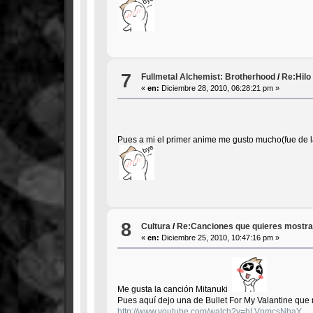
7
Fullmetal Alchemist: Brotherhood
/
Re:Hilo
«
en:
Diciembre 28, 2010, 06:28:21 pm »
Pues a mi el primer anime me gusto mucho(fue de l
8
Cultura
/
Re:Canciones que quieres mostr
«
en:
Diciembre 25, 2010, 10:47:16 pm »
Me gusta la canción Mitanuki
Pues aquí dejo una de Bullet For My Valantine qu
http://www.youtube.com/watch?v=hLVnmcsNhaY