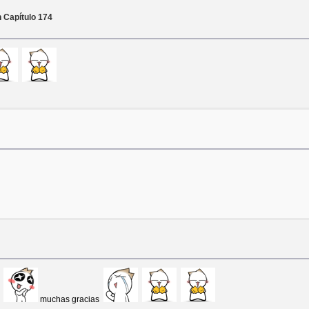
 Capítulo 174
h
muchas gracias