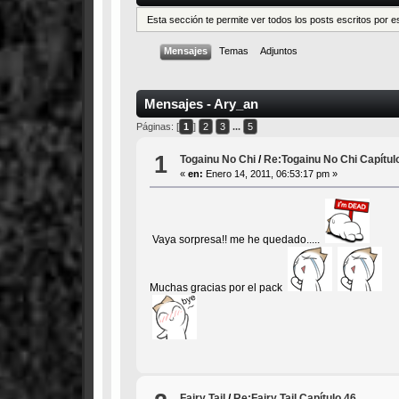
Esta sección te permite ver todos los posts escritos por 
Mensajes
Temas
Adjuntos
Mensajes - Ary_an
Páginas: [
1
]
2
3
...
5
1
Togainu No Chi
/
Re:Togainu No Chi Capítul
«
en:
Enero 14, 2011, 06:53:17 pm »
Vaya sorpresa!! me he quedado.....
Muchas gracias por el pack
Fairy Tail
/
Re:Fairy Tail Capítulo 46