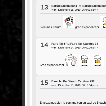
13
Naruto Shippūden
/
Re:Naruto Shippūden
«
en:
Diciembre 15, 2010, 06:04:13 pm »
Bien mas Naruto
gracias por el capi
14
Fairy Tail
/
Re:Fairy Tail Capítulo 38
«
en:
Diciembre 14, 2010, 06:00:26 pm »
Gracias por el capi
15
Bleach
/
Re:Bleach Capítulo 292
«
en:
Diciembre 13, 2010, 06:19:34 pm »
Empezamos bien la semana con un capi de Bleac