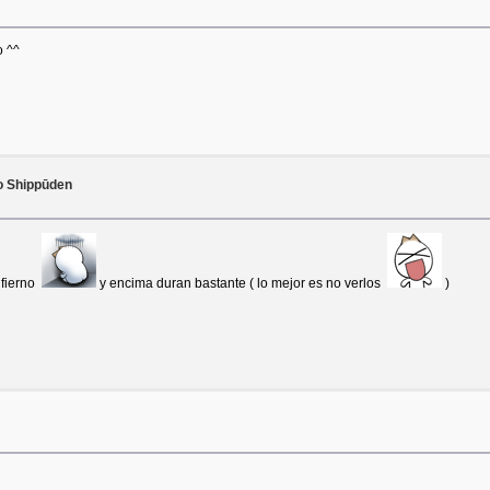
o ^^
to Shippūden
nfierno
y encima duran bastante ( lo mejor es no verlos
)