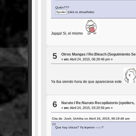
Quién???
(click to show/hide)
Jajaja! Si, el mismo
5
Otros Mangas
/
Re:Bleach (Seguimiento Se
«
en:
Abril 24, 2015, 06:28:46 pm »
Ya iba siendo hora de que apareciese este
6
Naruto
/
Re:Naruto Recopilatorio (spoilers, 
«
en:
Abril 24, 2015, 03:20:56 pm »
Cita de: Josh_Uchiha en Abril 24, 2015, 06:19:40 am
Que hay chicos? Ya leyeron
esto
?