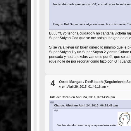
No tendrá nada que ver con GT, el cual no se basaba en e
Dragon Ball Super, será algo así como la continuación "
Buuuffff, yo tendria cuidado y no cantaria victoria
Super Saiyan God que se me antoja indigno de el en o
Si se va a llevar un buen dinero lo minimo que le p
Super Saiyan 1 y un Super Sayan 2 y entre Gohan n
pensada y hecha exclusivamente por él, que se curre 
(que no le de por recortar como hizo con GT cuando 
4
Otros Mangas
/
Re:Bleach (Seguimiento Se
«
en:
Abril 29, 2015, 01:49:16 am »
Cita de: Rozan en Abril 24, 2015, 07:14:23 pm
Cita de: ATobi en Abril 24, 2015, 06:28:46 pm
Ya iba siendo hora de que apareciese este