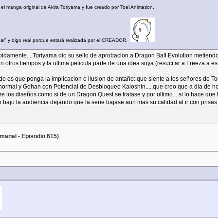
l manga original de Akira Toriyama y fue creado por Toei Animation.
real" y digo real porque estará realizada por el CREADOR.
 rapidamente....Toriyama dio su sello de aprobacion a Dragon Ball Evolution metiend
tros tiempos y la ultima pelicula parte de una idea suya (resucitar a Freeza a esta
ido es que ponga la implicacion e ilusion de antaño: que siente a los señores de Toe
ormal y Gohan con Potencial de Desbloqueo Kaioshin.....que creo que a dia de h
los diseños como si de un Dragon Quest se tratase y por ultimo....si lo hace que lo 
bajo la audiencia dejando que la serie bajase aun mas su calidad al ir con prisas
manal - Episodio 615)