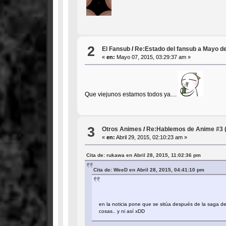
2
El Fansub
/
Re:Estado del fansub a Mayo d
«
en:
Mayo 07, 2015, 03:29:37 am »
Que viejunos estamos todos ya....
3
Otros Animes
/
Re:Hablemos de Anime #3 (ob
«
en:
Abril 29, 2015, 02:10:23 am »
Cita de: rukawa en Abril 28, 2015, 11:02:36 pm
Cita de: WeeD en Abril 28, 2015, 04:41:10 pm
en la noticia pone que se sitúa después de la saga
cosas.. y ni así xDD