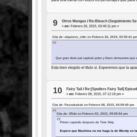
9
Otros Mangas
/
Re:Bleach (Seguimiento Se
«
en:
Febrero 26, 2015, 03:40:11 pm »
Cita de: ulquiorra_cifer en Febrero 26, 2015, 02:50:41 p
Que gran titulo pal capitulo joder y Aizen demuestra q
Esta bien elegido el titulo si. Esperemos que la apa
10
Fairy Tail
/
Re:[Spoilers Fairy Tail] Episo
«
en:
Febrero 08, 2015, 07:12:18 pm »
Cita de: Pacoakakak en Febrero 08, 2015, 04:59:40 pm
Cita de: ATobi en Febrero 02, 2015, 09:05:54 pm
Primer capitullo despues de Time Skip.
Espero que Mashima no me haga la de Wendy en la a