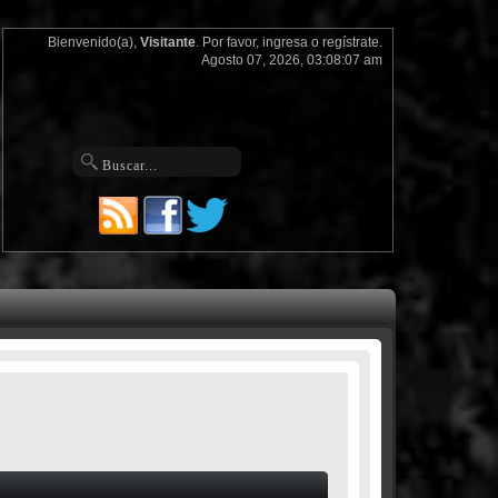
Bienvenido(a),
Visitante
. Por favor,
ingresa
o
regístrate
.
Agosto 07, 2026, 03:08:07 am