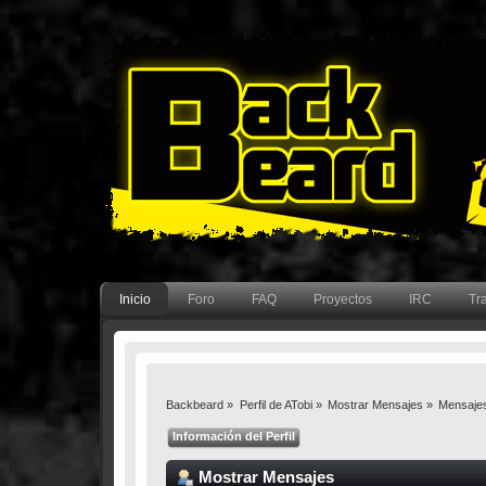
Inicio
Foro
FAQ
Proyectos
IRC
Tr
Backbeard
»
Perfil de ATobi
»
Mostrar Mensajes
»
Mensaje
Información del Perfil
Mostrar Mensajes