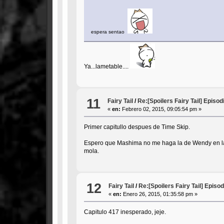
espera sentao
Ya...lametable....
11
Fairy Tail
/
Re:[Spoilers Fairy Tail] Episod
«
en:
Febrero 02, 2015, 09:05:54 pm »
Primer capitullo despues de Time Skip.
Espero que Mashima no me haga la de Wendy en la a
mola.
12
Fairy Tail
/
Re:[Spoilers Fairy Tail] Episo
«
en:
Enero 26, 2015, 01:35:58 pm »
Capitulo 417 inesperado, jeje.