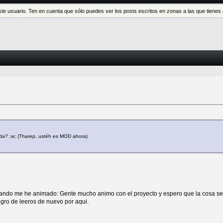
este usuario. Ten en cuenta que sólo puedes ver los posts escritos en zonas a las que tien
eda? ;w; (Tharep, ustéh es MOD ahora)
ando me he animado: Gente mucho animo con el proyecto y espero que la cosa se
gro de leeros de nuevo por aqui.