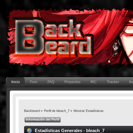
Inicio
Foro
FAQ
Proyectos
IRC
Tracker
In
Backbeard
»
Perfil de bleach_7
»
Mostrar Estadísticas
Información del Perfil
Estadísticas Generales - bleach_7