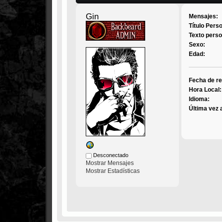
Gin
Mensajes:
Título Pers
Texto perso
Sexo:
Edad:
Fecha de re
Hora Local:
Idioma:
Última vez 
Desconectado
Mostrar Mensajes
Mostrar Estadísticas