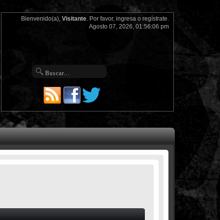
Bienvenido(a),
Visitante
. Por favor,
ingresa
o
regístrate
.
Agosto 07, 2026, 01:56:06 pm