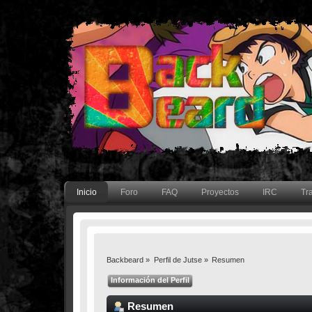
Inicio
Foro
FAQ
Proyectos
IRC
Tr
Backbeard
»
Perfil de Jutse
»
Resumen
Información del Perfil
Resumen