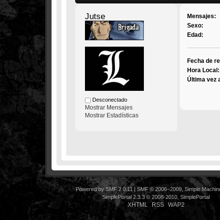
Jutse
Mensajes:
Sexo:
Edad:
Fecha de re
Hora Local:
Última vez 
Desconectado
Mostrar Mensajes
Mostrar Estadísticas
Powered by SMF 2.0.11
|
SMF © 2006–2009, Simple Machin
SimplePortal 2.3.3 © 2008-2010, SimplePortal
XHTML
RSS
WAP2