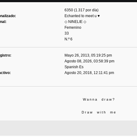
6350 (1.317 por día)
onalizado:
Echanted to meet u ♥
nal:
◇ NINELIE ◇
Femenino
33
N.º 6
gistro:
Mayo 26, 2013, 05:19:25 pm
Agosto 08, 2026, 03:58:39 pm
Spanish Es
activo:
Agosto 20, 2018, 12:11:41 pm
W a n n a d r a w ?
D r a w w i t h m e