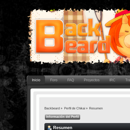
Inicio
Foro
FAQ
Proyectos
IRC
Tr
Backbeard
»
Perfil de Chikai
»
Resumen
Información del Perfil
Resumen