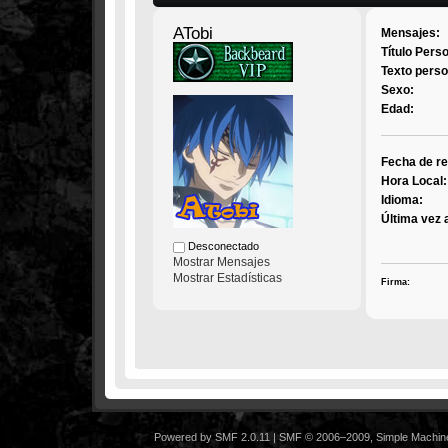
ATobi
Mensajes:
Título Pers
Texto perso
Sexo:
Edad:
Fecha de re
Hora Local:
Idioma:
Última vez 
Desconectado
Mostrar Mensajes
Mostrar Estadísticas
Firma:
Powered by SMF 2.0.11
|
SMF © 2006–2009, Simple Machin