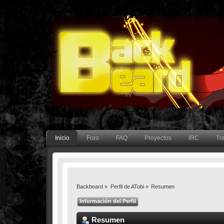
Inicio
Foro
FAQ
Proyectos
IRC
Tr
Backbeard
»
Perfil de ATobi
»
Resumen
Información del Perfil
Resumen