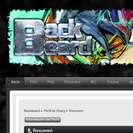
Inicio
Foro
FAQ
Proyectos
IRC
Tracker
In
Backbeard
»
Perfil de Kharg
»
Resumen
Información del Perfil
Resumen