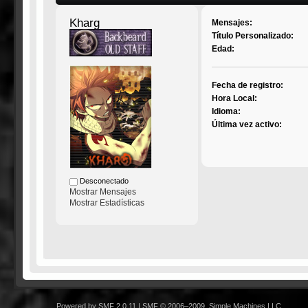
Kharg
Mensajes:
Título Personalizado:
Edad:
Fecha de registro:
Hora Local:
Idioma:
Última vez activo:
Desconectado
Mostrar Mensajes
Mostrar Estadísticas
Powered by SMF 2.0.11
|
SMF © 2006–2009, Simple Machines LLC