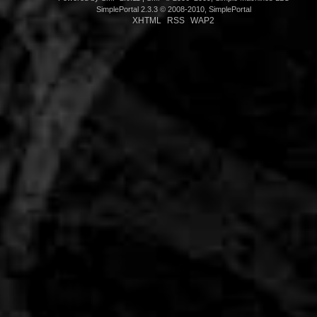
SimplePortal 2.3.3 © 2008-2010, SimplePortal
XHTML
RSS
WAP2