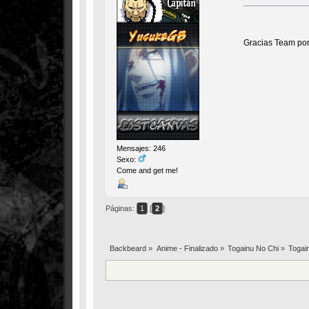
Gracias Team por
Mensajes: 246
Sexo:
Come and get me!
Páginas:
1
[
2
]
Backbeard
»
Anime - Finalizado
»
Togainu No Chi
»
Togai