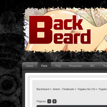
Inicio
Foro
FAQ
Proyectos
IRC
Tr
Backbeard
»
Anime - Finalizado
»
Togainu No Chi
»
Togainu
Páginas:
1
[
2
]