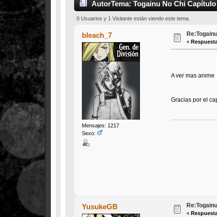
Autor
Tema: Togainu No Chi Capítulo
0 Usuarios y 1 Visitante están viendo este tema.
Re:Togainu
bleach_7
«
Respuesta
A ver mas anime
Gracias por el ca
Mensajes: 1217
Sexo:
Re:Togainu
YusukeGB
«
Respuesta