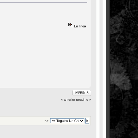
En línea
IMPRIMIR
« anterior
próximo »
Ir a: