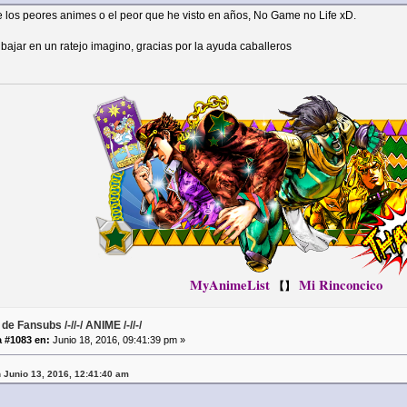
e los peores animes o el peor que he visto en años, No Game no Life xD.
bajar en un ratejo imagino, gracias por la ayuda caballeros
MyAnimeList
Mi Rinconcico
【】
de Fansubs /-//-/ ANIME /-//-/
 #1083 en:
Junio 18, 2016, 09:41:39 pm »
 Junio 13, 2016, 12:41:40 am