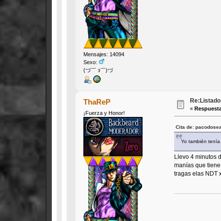
Mensajes: 14094
Sexo:
(づ￣ з￣)づ
Re:Listado 
ThaReP
«
Respuesta
¡Fuerza y Honor!
Cita de: pacodosea
Yo también tenía
Llevo 4 minutos d
manías que tiene 
tragas elas NDT 