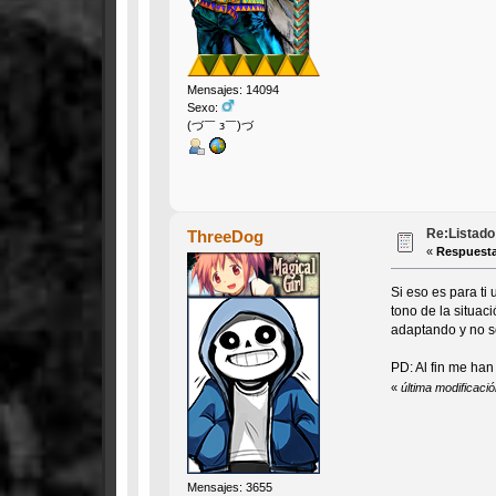
Mensajes: 14094
Sexo:
(づ￣ з￣)づ
Re:Listado 
ThreeDog
«
Respuesta
Si eso es para ti
tono de la situac
adaptando y no s
PD: Al fin me han
«
última modificaci
Mensajes: 3655