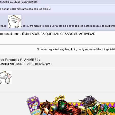
en Junio 11, 2016, 10:06:39 pm
 por un color más amistoso con los ojos D:
lo hago
, en su momento lo que quería era no poner colores parecidos que se pudiera
r que pusiste en el título: FANSUBS QUE HAN CESADO SU ACTIVIDAD
"I never regretted anything I did, I only regretted the things i di
de Fansubs /-//-/ ANIME /-//-/
 #1084 en:
Junio 18, 2016, 10:42:52 pm »