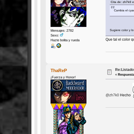
Cita de: zh7k0 
Cambia el cyan
Sugiere color y 
Mensajes: 2782
Sexo:
Que tal el colo
Hazte bolita y rueda
Re:Listado 
ThaReP
«
Respuesta
¡Fuerza y Honor!
@zh7k0
Hecho