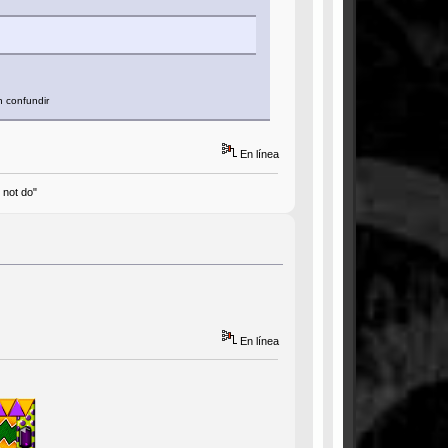
n confundir
En línea
d not do"
En línea