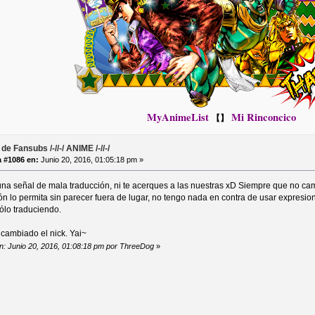
MyAnimeList
Mi Rinconcico
【】
de Fansubs /-//-/ ANIME /-//-/
 #1086 en:
Junio 20, 2016, 01:05:18 pm »
 una señal de mala traducción, ni te acerques a las nuestras xD Siempre que no camb
ión lo permita sin parecer fuera de lugar, no tengo nada en contra de usar expres
ólo traduciendo.
 cambiado el nick. Yai~
ón: Junio 20, 2016, 01:08:18 pm por ThreeDog
»