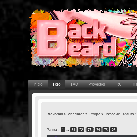
Inicio
Foro
FAQ
Proyectos
IRC
Tr
Backbeard
»
Miscelánea
»
Offtopic
»
Listado de Fansubs /-/
Páginas:
1
...
71
72
[
73
]
74
75
76