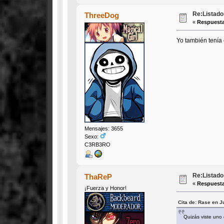
Re:Listado 
ThreeDog
«
Respuesta
Yo también tenía
Mensajes: 3655
Sexo:
C3RB3RO
Re:Listado 
ThaReP
«
Respuesta
¡Fuerza y Honor!
Cita de: Rase en J
Quizás viste uno 