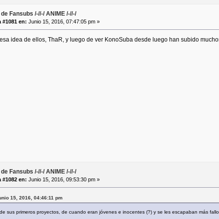
de Fansubs /-//-/ ANIME /-//-/
 #1081 en:
Junio 15, 2016, 07:47:05 pm »
 esa idea de ellos, ThaR, y luego de ver KonoSuba desde luego han subido mucho
de Fansubs /-//-/ ANIME /-//-/
 #1082 en:
Junio 15, 2016, 09:53:30 pm »
unio 15, 2016, 04:46:11 pm
de sus primeros proyectos, de cuando eran jóvenes e inocentes (?) y se les escapaban más fallo