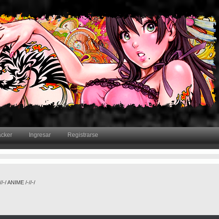
acker
Ingresar
Registrarse
/-/ ANIME /-//-/