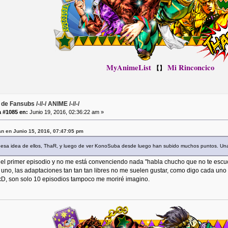
MyAnimeList
Mi Rinconcico
【】
de Fansubs /-//-/ ANIME /-//-/
 #1085 en:
Junio 19, 2016, 02:36:22 am »
n en Junio 15, 2016, 07:47:05 pm
 esa idea de ellos, ThaR, y luego de ver KonoSuba desde luego han subido muchos puntos. Un
el primer episodio y no me está convenciendo nada "habla chucho que no te escucho
uno, las adaptaciones tan tan tan libres no me suelen gustar, como digo cada uno 
xD, son solo 10 episodios tampoco me moriré imagino.