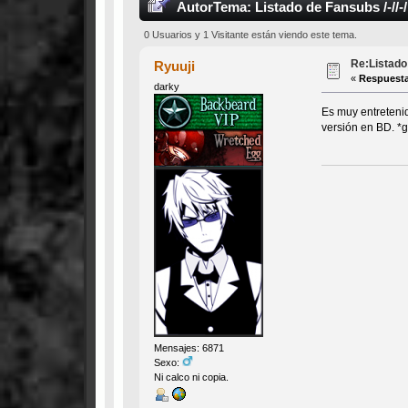
Autor
Tema: Listado de Fansubs /-//-
0 Usuarios y 1 Visitante están viendo este tema.
Re:Listado 
Ryuuji
«
Respuesta
darky
Es muy entretenid
versión en BD. *g
Mensajes: 6871
Sexo:
Ni calco ni copia.