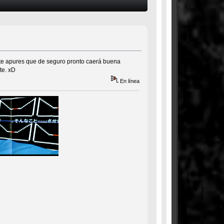
 te apures que de seguro pronto caerá buena
te. xD
En línea