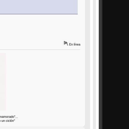
En línea
enamorado"...
 un ciclón"