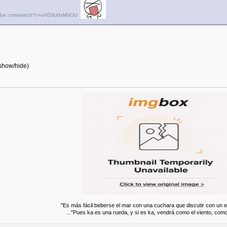
utube.com/watch?v=u4D3UdxM3OU
 show/hide)
"Es más fácil beberse el mar con una cuchara que discutir con un 
..."Pues ka es una rueda, y si es ka, vendrá como el viento, como