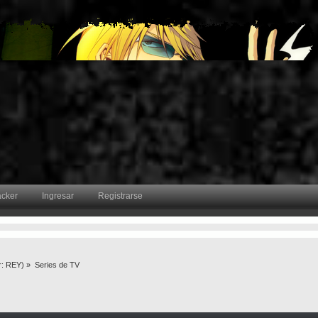
acker
Ingresar
Registrarse
r:
REY
) »
Series de TV