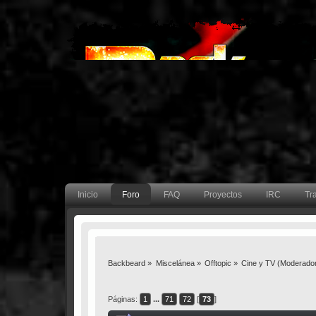
Inicio
Foro
FAQ
Proyectos
IRC
Tr
Backbeard
»
Miscelánea
»
Offtopic
»
Cine y TV
(Moderado
Páginas:
1
...
71
72
[
73
]