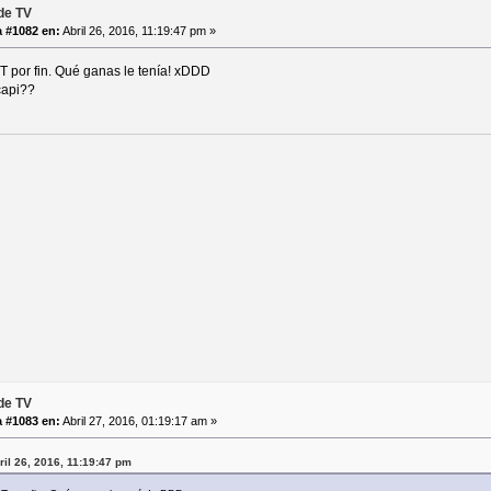
de TV
 #1082 en:
Abril 26, 2016, 11:19:47 pm »
T por fin. Qué ganas le tenía! xDDD
capi??
de TV
 #1083 en:
Abril 27, 2016, 01:19:17 am »
ril 26, 2016, 11:19:47 pm