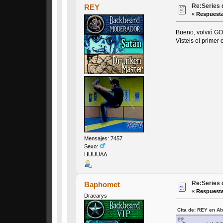
Re:Series 
REY
«
Respuesta
Bueno, volvió GO
Visteis el primer 
Mensajes: 7457
Sexo:
HUUUAA
Re:Series 
Baphomet
«
Respuesta
Dracarys
Cita de: REY en Ab