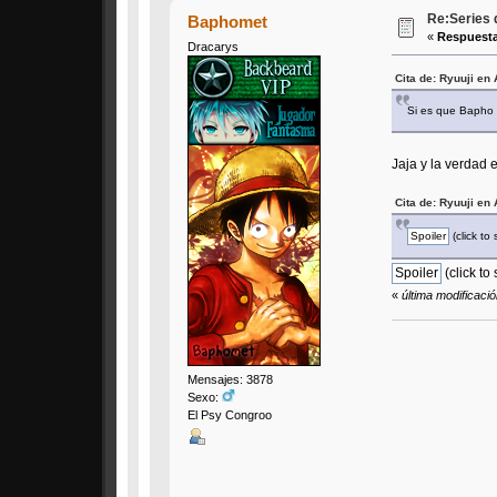
Re:Series 
Baphomet
«
Respuesta
Dracarys
Cita de: Ryuuji en 
Si es que Bapho s
Jaja y la verdad
Cita de: Ryuuji en 
(click to
(click to
«
última modificaci
Mensajes: 3878
Sexo:
El Psy Congroo