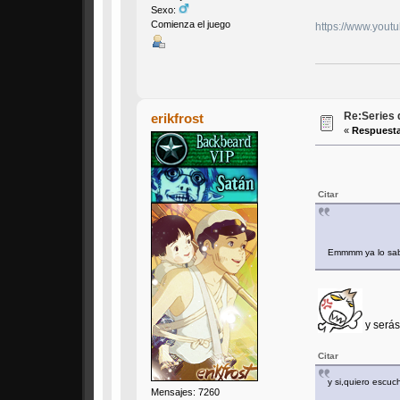
Sexo:
Comienza el juego
https://www.yo
Re:Series 
erikfrost
«
Respuesta
Citar
Emmmm ya lo sabi
y serás
Citar
y si,quiero escuch
Mensajes: 7260