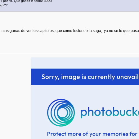
T por fin. Qué ganas le tenía! xDDD
capi??
mas ganas de ver los capítulos, que como lector de la saga, ya no se lo que pasa