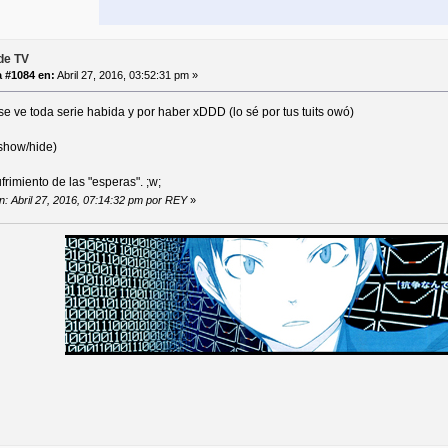
de TV
 #1084 en:
Abril 27, 2016, 03:52:31 pm »
e ve toda serie habida y por haber xDDD (lo sé por tus tuits owó)
 show/hide)
frimiento de las "esperas". ;w;
ón: Abril 27, 2016, 07:14:32 pm por REY
»