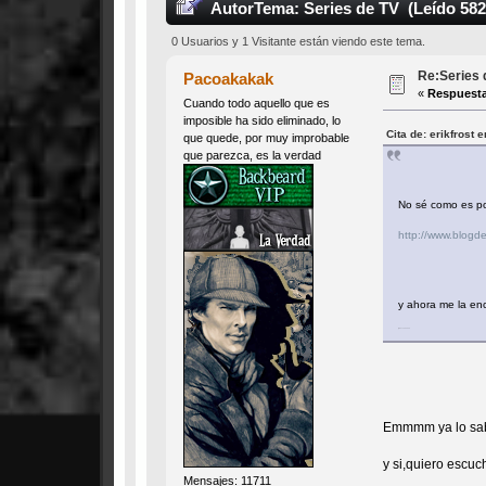
Autor
Tema: Series de TV (Leído 582
0 Usuarios y 1 Visitante están viendo este tema.
Re:Series 
Pacoakakak
«
Respuesta
Cuando todo aquello que es
imposible ha sido eliminado, lo
Cita de: erikfrost 
que quede, por muy improbable
que parezca, es la verdad
No sé como es pos
http://www.blogd
y ahora me la en
@Pacoakakak
Emmmm ya lo sabi
y si,quiero escuch
Mensajes: 11711