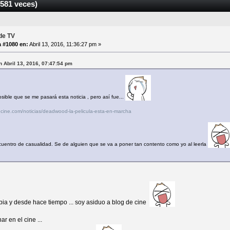
581 veces)
de TV
 #1080 en:
Abril 13, 2016, 11:36:27 pm »
en Abril 13, 2016, 07:47:54 pm
ible que se me pasará esta noticia , pero así fue...
ecine.com/noticias/deadwood-la-pelicula-esta-en-marcha
cuentro de casualidad. Se de alguien que se va a poner tan contento como yo al leerla
a y desde hace tiempo ... soy asiduo a blog de cine
ar en el cine ...