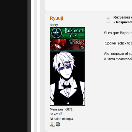
Re:Series 
Ryuuji
«
Respuesta
darky
Si es que Bapho s
(click to
Ale, empezó el su
«
última modificaci
Mensajes: 6871
Sexo:
Ni calco ni copia.