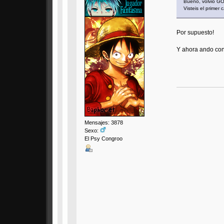
Bueno, volvió GO
Visteis el primer 
Por supuesto!
Y ahora ando con 
Mensajes: 3878
Sexo:
El Psy Congroo