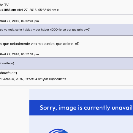
de TV
 #1085 en:
Abril 27, 2016, 05:33:04 pm »
Abril 27, 2016, 03:52:31 pm
e ve toda serie habida y por haber xDDD (lo sé por tus tuits owó)
 es que actualmente veo mas series que anime. xD
Abril 27, 2016, 03:52:31 pm
 show/hide)
 show/hide)
ón: Abril 28, 2016, 01:58:04 am por Baphomet
»