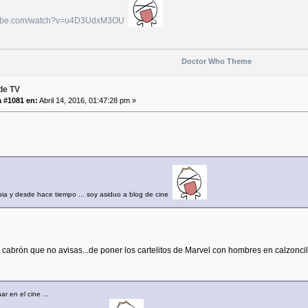
utube.com/watch?v=u4D3UdxM3OU
Doctor Who Theme
de TV
 #1081 en:
Abril 14, 2016, 01:47:28 pm »
a y desde hace tiempo ... soy asiduo a blog de cine
 cabrón que no avisas...de poner los cartelitos de Marvel con hombres en calzoncill
ar en el cine ...