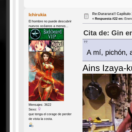
Re:Durarara!! Capítulo 
Ichirukia
«
Respuesta #22 en:
Enero
El hombre no puede descubrir
nuevos océanos a menos...
Cita de: Gin e
A mí, pichón, 
Ains Izaya-
Mensajes: 3622
Sexo:
que tenga el corage de perder
de vista la costa.