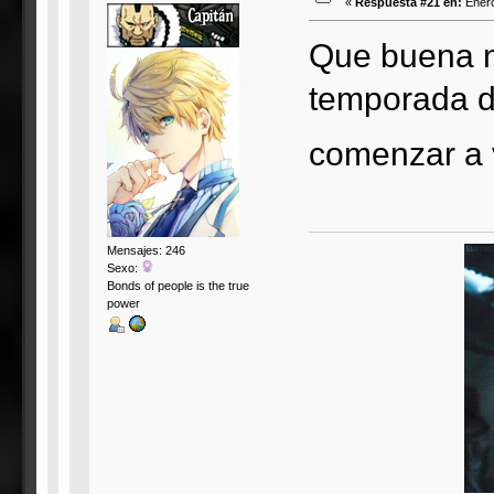
«
Respuesta #21 en:
Enero
Que buena no
temporada d
comenzar a 
Mensajes: 246
Sexo:
Bonds of people is the true
power