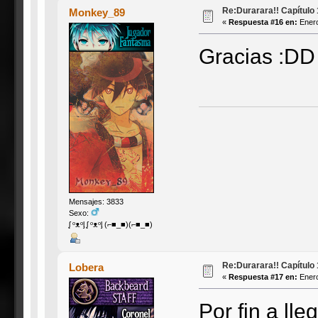
Re:Durarara!! Capítulo 
Monkey_89
«
Respuesta #16 en:
Enero
Gracias :DD
Mensajes: 3833
Sexo:
ᶘ ᵒᴥᵒᶅ ᶘ ᵒᴥᵒᶅ (⌐■_■)(⌐■_■)
Re:Durarara!! Capítulo 
Lobera
«
Respuesta #17 en:
Enero
Por fin a ll