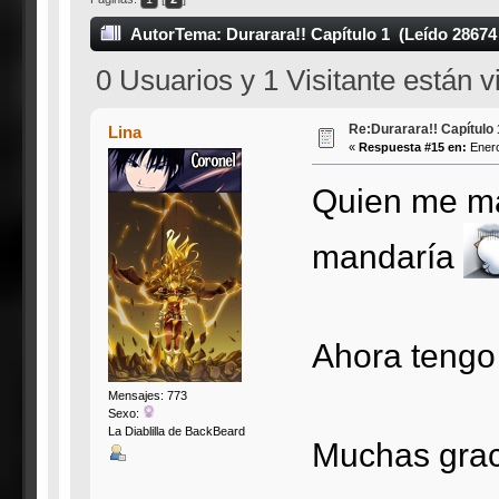
Autor
Tema: Durarara!! Capítulo 1 (Leído 28674
0 Usuarios y 1 Visitante están 
Re:Durarara!! Capítulo 
Lina
«
Respuesta #15 en:
Enero
Quien me ma
mandaría
Ahora tengo
Mensajes: 773
Sexo:
La Diablilla de BackBeard
Muchas grac