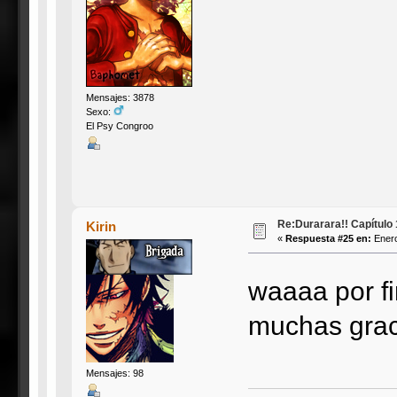
Mensajes: 3878
Sexo:
El Psy Congroo
Re:Durarara!! Capítulo 
Kirin
«
Respuesta #25 en:
Enero
waaaa por f
muchas graci
Mensajes: 98