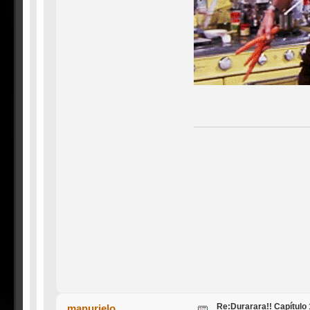
Re:Durarara!! Capítulo 
manurielo