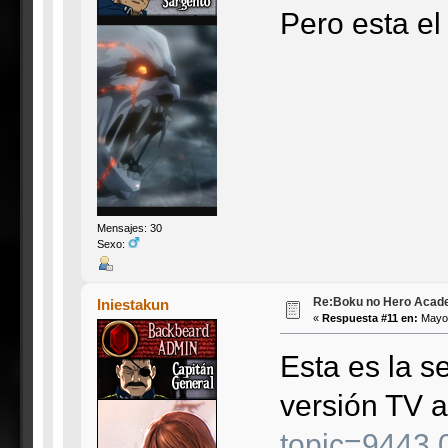
Pero esta el
Mensajes: 30
Sexo:
Re:Boku no Hero Acade
Iniestakun
«
Respuesta #11 en:
Mayo 
Esta es la s
versión TV 
topic=9443.