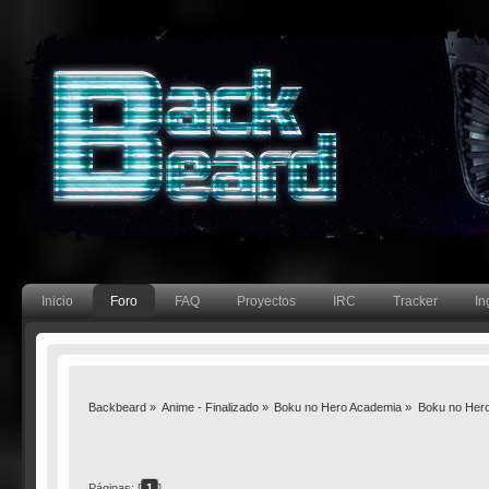
Inicio
Foro
FAQ
Proyectos
IRC
Tracker
In
Backbeard
»
Anime - Finalizado
»
Boku no Hero Academia
»
Boku no Hero
Páginas: [
1
]