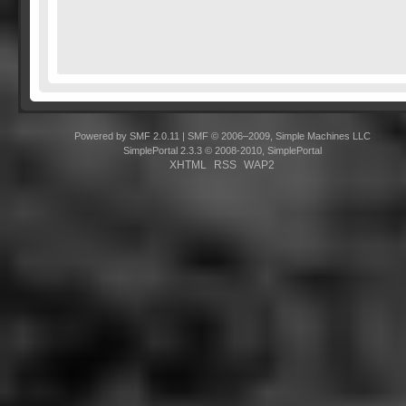
Powered by SMF 2.0.11
|
SMF © 2006–2009, Simple Machines LLC
SimplePortal 2.3.3 © 2008-2010, SimplePortal
XHTML
RSS
WAP2