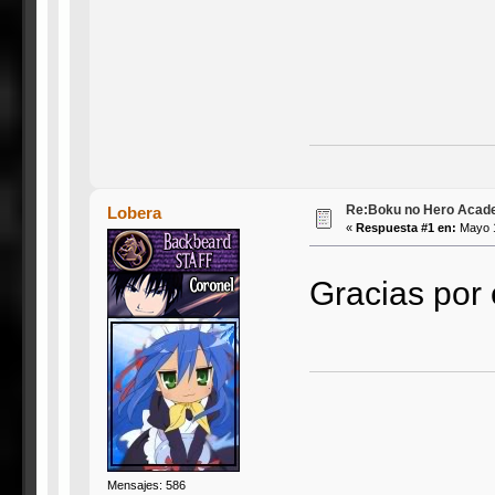
Re:Boku no Hero Acade
Lobera
«
Respuesta #1 en:
Mayo 1
Gracias por 
Mensajes: 586