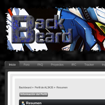
Inicio
Foro
FAQ
Proyectos
IRC
Tracker
In
Backbeard
»
Perfil de AL3K35
»
Resumen
Información del Perfil
Resumen