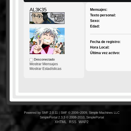
AL3K35
Mensajes:
Texto personal:
Sexo:
Edad:
Fecha de registro:
Hora Local:
Última vez activo:
Desconectado
Mostrar Mensajes
Mostrar Estadísticas
Powered by SMF 2.0.11
|
SMF © 2006–2009, Simple Machines LLC
SimplePortal 2.3.3 © 2008-2010, SimplePortal
XHTML
RSS
WAP2