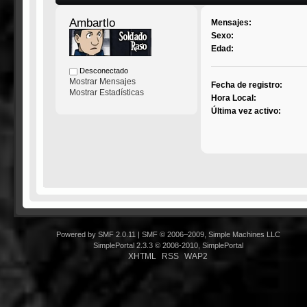
Ambartlo
Mensajes:
Sexo:
Edad:
Desconectado
Mostrar Mensajes
Fecha de registro:
Mostrar Estadísticas
Hora Local:
Última vez activo:
Powered by SMF 2.0.11
|
SMF © 2006–2009, Simple Machines LLC
SimplePortal 2.3.3 © 2008-2010, SimplePortal
XHTML
RSS
WAP2