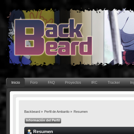
Inicio
Foro
FAQ
Proyectos
IRC
Tracker
In
Backbeard
»
Perfil de Ambartlo
»
Resumen
Información del Perfil
Resumen