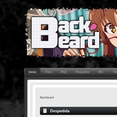
Inicio
Foro
FAQ
Proyectos
IRC
Tr
Backbeard
Despedida