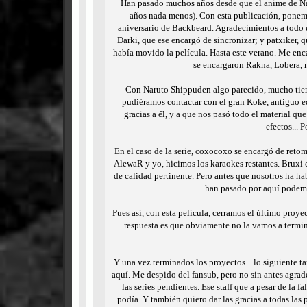
Han pasado muchos años desde que el anime de Naru
años nada menos). Con esta publicación, ponemos 
aniversario de Backbeard. Agradecimientos a todo e
Darki, que ese encargó de sincronizar; y patxiker, 
había movido la película. Hasta este verano. Me enca
se encargaron Rakna, Lobera,
Con Naruto Shippuden algo parecido, mucho tiem
pudiéramos contactar con el gran Koke, antiguo edi
gracias a él, y a que nos pasó todo el material que
efectos... 
En el caso de la serie, coxocoxo se encargó de retom
AlewaR y yo, hicimos los karaokes restantes. Bruxi c
de calidad pertinente. Pero antes que nosotros ha h
han pasado por aquí podemos
Pues así, con esta película, cerramos el último proy
respuesta es que obviamente no la vamos a termin
Y una vez terminados los proyectos... lo siguiente t
aquí. Me despido del fansub, pero no sin antes agrad
las series pendientes. Ese staff que a pesar de la 
podía. Y también quiero dar las gracias a todas la