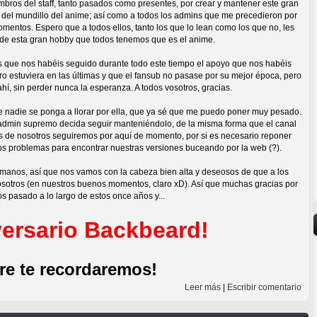
bros del staff, tanto pasados como presentes, por crear y mantener este gran
o del mundillo del anime; así como a todos los admins que me precedieron por
entos. Espero que a todos ellos, tanto los que lo lean como los que no, les
o de esta gran hobby que todos tenemos que es el anime.
rs que nos habéis seguido durante todo este tiempo el apoyo que nos habéis
o estuviera en las últimas y que el fansub no pasase por su mejor época, pero
í, sin perder nunca la esperanza. A todos vosotros, gracias.
e nadie se ponga a llorar por ella, que ya sé que me puedo poner muy pesado.
 admin supremo decida seguir manteniéndolo, de la misma forma que el canal
s de nosotros seguiremos por aquí de momento, por si es necesario reponer
os problemas para encontrar nuestras versiones buceando por la web (?).
anos, así que nos vamos con la cabeza bien alta y deseosos de que a los
osotros (en nuestros buenos momentos, claro xD). Así que muchas gracias por
s pasado a lo largo de estos once años y...
iversario Backbeard!
re te recordaremos!
Leer más
|
Escribir comentario