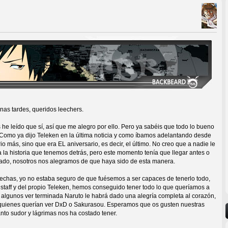
nas tardes, queridos leechers.
he leído que sí, así que me alegro por ello. Pero ya sabéis que todo lo bueno
. Como ya dijo Teleken en la última noticia y como íbamos adelantando desde
io más, sino que era EL aniversario, es decir, el último. No creo que a nadie le
a la historia que tenemos detrás, pero este momento tenía que llegar antes o
lado, nosotros nos alegramos de que haya sido de esta manera.
echas, yo no estaba seguro de que fuésemos a ser capaces de tenerlo todo,
 staff y del propio Teleken, hemos conseguido tener todo lo que queríamos a
 A algunos ver terminada Naruto le habrá dado una alegría completa al corazón,
quienes querían ver DxD o Sakurasou. Esperamos que os gusten nuestras
nto sudor y lágrimas nos ha costado tener.