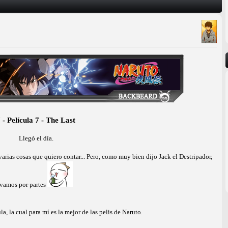
 - Película 7 - The Last
Llegó el día.
arias cosas que quiero contar... Pero, como muy bien dijo Jack el Destripador,
vamos por partes
a, la cual para mí es la mejor de las pelis de Naruto.