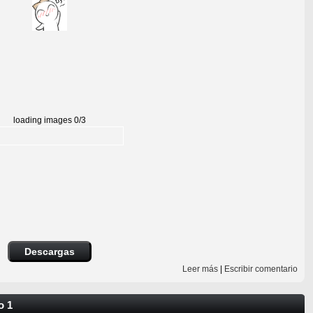
loading images 0/3
Descargas
Leer más
|
Escribir comentario
o 1