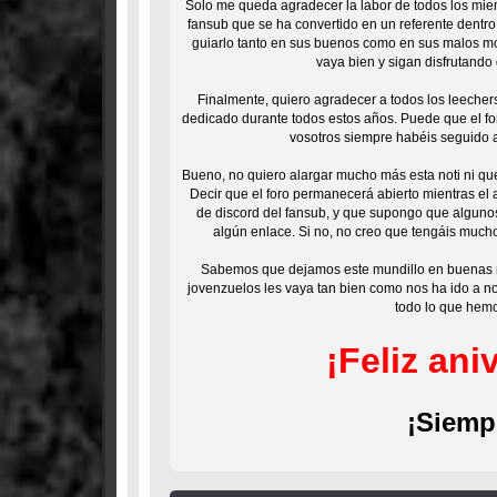
Solo me queda agradecer la labor de todos los miem
fansub que se ha convertido en un referente dentr
guiarlo tanto en sus buenos como en sus malos mom
vaya bien y sigan disfrutand
Finalmente, quiero agradecer a todos los leeche
dedicado durante todos estos años. Puede que el for
vosotros siempre habéis seguido ah
Bueno, no quiero alargar mucho más esta noti ni qu
Decir que el foro permanecerá abierto mientras el
de discord del fansub, y que supongo que alguno
algún enlace. Si no, no creo que tengáis much
Sabemos que dejamos este mundillo en buenas m
jovenzuelos les vaya tan bien como nos ha ido a n
todo lo que hemo
¡Feliz an
¡Siemp