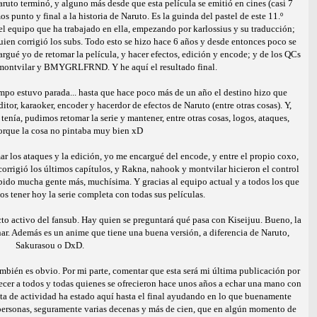
to terminó, y alguno más desde que esta película se emitió en cines (casi 7
punto y final a la historia de Naruto. Es la guinda del pastel de este 11.º
l equipo que ha trabajado en ella, empezando por karlossius y su traducción;
quien corrigió los subs. Todo esto se hizo hace 6 años y desde entonces poco se
rgué yo de retomar la película, y hacer efectos, edición y encode; y de los QCs
 montvilar y BMYGRLFRND. Y he aquí el resultado final.
po estuvo parada... hasta que hace poco más de un año el destino hizo que
tor, karaoker, encoder y hacerdor de efectos de Naruto (entre otras cosas). Y,
 tenía, pudimos retomar la serie y mantener, entre otras cosas, logos, ataques,
Porque la cosa no pintaba muy bien xD
ar los ataques y la edición, yo me encargué del encode, y entre el propio coxo,
orrigió los últimos capítulos, y Rakna, nahook y montvilar hicieron el control
abido mucha gente más, muchísima. Y gracias al equipo actual y a todos los que
 tener hoy la serie completa con todas sus películas.
ecto activo del fansub. Hay quien se preguntará qué pasa con Kiseijuu. Bueno, la
ar. Además es un anime que tiene una buena versión, a diferencia de Naruto,
Sakurasou o DxD.
ambién es obvio. Por mi parte, comentar que esta será mi última publicación por
ecer a todos y todas quienes se ofrecieron hace unos años a echar una mano con
falta de actividad ha estado aquí hasta el final ayudando en lo que buenamente
s personas, seguramente varias decenas y más de cien, que en algún momento de