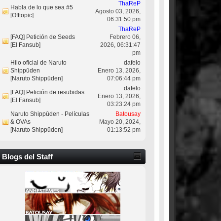
ThaReP
Habla de lo que sea #5
Agosto 03, 2026,
[
Offtopic
]
06:31:50 pm
ThaReP
[FAQ] Petición de Seeds
Febrero 06,
[
El Fansub
]
2026, 06:31:47
pm
Hilo oficial de Naruto
dafelo
Shippūden
Enero 13, 2026,
[
Naruto Shippūden
]
07:06:44 pm
dafelo
[FAQ] Petición de resubidas
Enero 13, 2026,
[
El Fansub
]
03:23:24 pm
Naruto Shippūden - Películas
Batousay
& OVAs
Mayo 20, 2024,
[
Naruto Shippūden
]
01:13:52 pm
Blogs del Staff