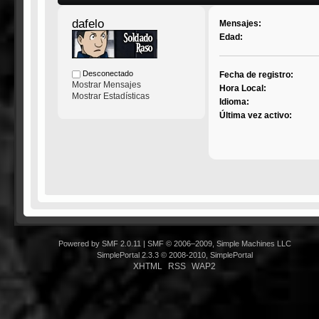
dafelo
Mensajes:
Edad:
Desconectado
Fecha de registro:
Mostrar Mensajes
Hora Local:
Mostrar Estadísticas
Idioma:
Última vez activo:
Powered by SMF 2.0.11
|
SMF © 2006–2009, Simple Machines LLC
SimplePortal 2.3.3 © 2008-2010, SimplePortal
XHTML
RSS
WAP2