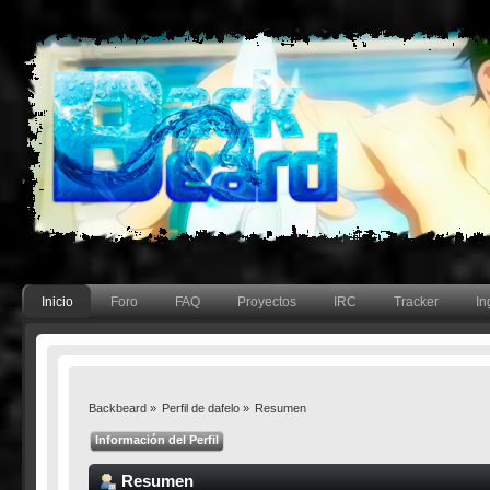
Inicio
Foro
FAQ
Proyectos
IRC
Tracker
In
Backbeard
»
Perfil de dafelo
»
Resumen
Información del Perfil
Resumen