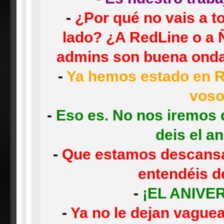
-
¿Por qué no vais a t
lado? ¿A RedLine o a
admins son buena onda
-
Ya hemos estado en Re
voso
-
Eso es. No nos iremos 
deis el an
-
Que estamos descansa
entendéis d
-
¡EL ANIVER
-
Ya no le dejan vaguea