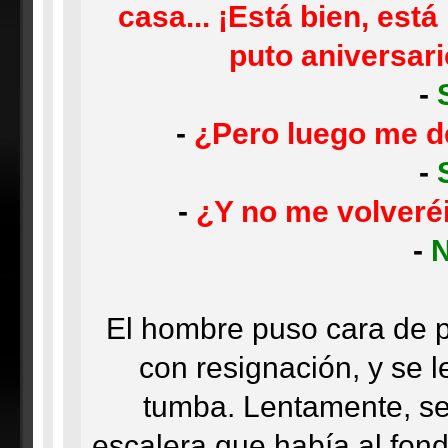
casa... ¡Está bien, está
puto aniversar
-
-
¿Pero luego me d
-
-
¿Y no me volveré
-
N
El hombre puso cara de 
con resignación, y se le
tumba. Lentamente, se 
escalera que había al fond