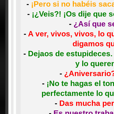
-
¡Pero si no habéis sac
-
¡¿Veis?! ¡Os dije que 
-
¿Así que s
-
A ver, vivos, vivos, lo q
digamos qu
-
Dejaos de estupideces.
y lo quere
-
¿Aniversario
-
¡No te hagas el to
perfectamente lo qu
-
Das mucha pere
-
Es nuestro traba