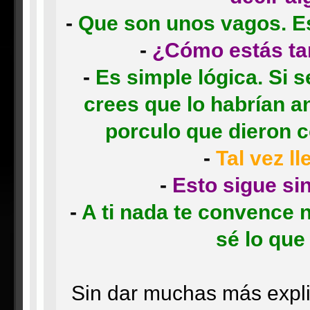
-
Que son unos vagos. Eso
-
¿Cómo estás ta
-
Es simple lógica. Si 
crees que lo habrían 
porculo que dieron c
-
Tal vez l
-
Esto sigue si
-
A ti nada te convence 
sé lo que
Sin dar muchas más explic