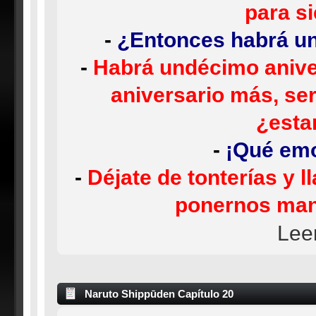
para s
-
¿Entonces habrá un
-
Habrá undécimo aniver
aniversario más, s
¿esta
-
¡Qué emo
-
Déjate de tonterías y l
ponernos mano
Lee
Naruto Shippūden Capítulo 20