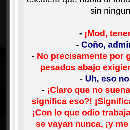
sin ningu
-
¡Mod, tene
-
Coño, admin
-
No precisamente por g
pesados abajo exigien
-
Uh, eso no
-
¡Claro que no suena
significa eso?! ¡Signif
¡Con lo que odio trabaj
se vayan nunca, ¡y me 