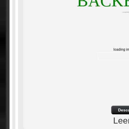
BACK
y que aguantemos
loading i
Desc
Lee