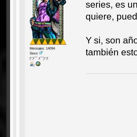
series, es u
quiere, pue
Y si, son añ
Mensajes: 14094
también esto
Sexo:
(づ￣ з￣)づ