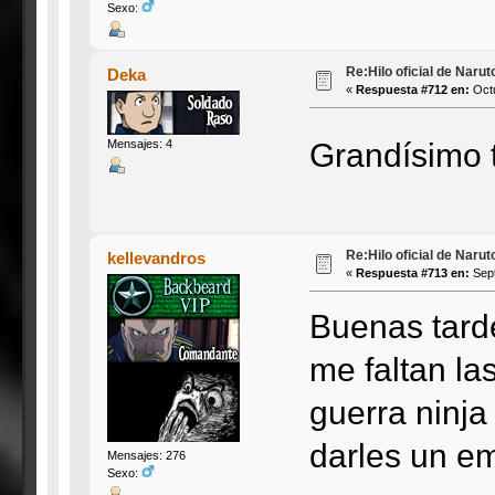
Sexo:
Re:Hilo oficial de Naru
Deka
«
Respuesta #712 en:
Octu
Grandísimo 
Mensajes: 4
Re:Hilo oficial de Naru
kellevandros
«
Respuesta #713 en:
Sept
Buenas tarde
me faltan la
guerra ninja
darles un em
Mensajes: 276
Sexo: