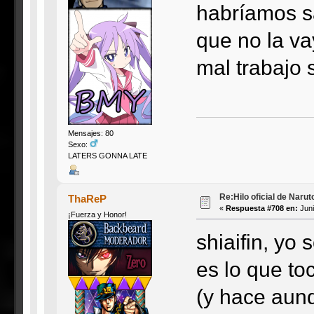
habríamos sa
que no la v
mal trabajo 
Mensajes: 80
Sexo:
LATERS GONNA LATE
Re:Hilo oficial de Naru
ThaReP
«
Respuesta #708 en:
Juni
¡Fuerza y Honor!
shiaifin, yo
es lo que to
(y hace aunq