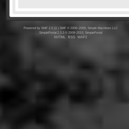
Powered by SMF 2.0.11
|
SMF © 2006–2009, Simple Machines LLC
SimplePortal 2.3.3 © 2008-2010, SimplePortal
XHTML
RSS
WAP2