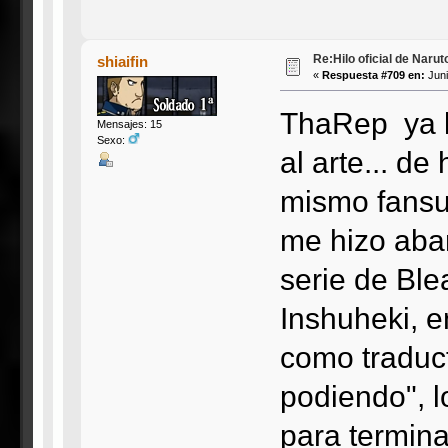
Re:Hilo oficial de Naru
shiaifin
«
Respuesta #709 en:
Juni
ThaRep ya l
Mensajes: 15
Sexo:
al arte... d
mismo fansu
me hizo aban
serie de Ble
Inshuheki, 
como traduct
podiendo", 
para terminar