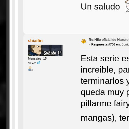
Un saludo
Re:Hilo oficial de Narut
shiaifin
«
Respuesta #706 en:
Junio
Esta serie e
Mensajes: 15
Sexo:
increible, p
terminarlos 
queda muy p
pillarme fair
mangas), ter