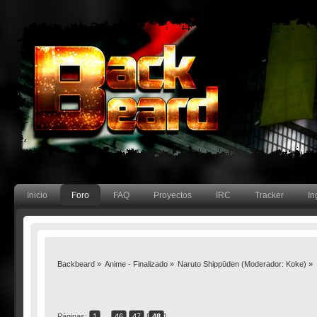
Inicio
Foro
FAQ
Proyectos
IRC
Tracker
In
Backbeard
»
Anime - Finalizado
»
Naruto Shippūden
(Moderador:
Koke
) »
Páginas:
1
...
46
47
[
48
]