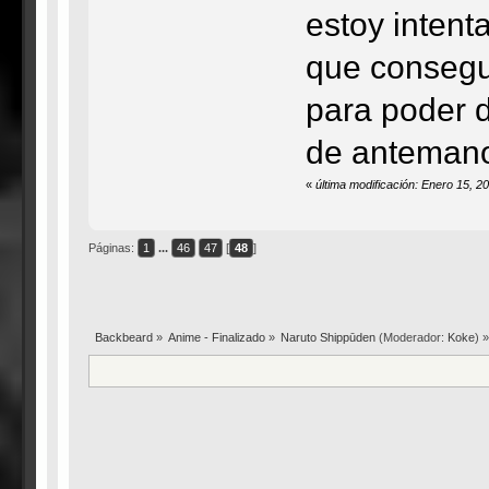
estoy intent
que consegu
para poder 
de anteman
«
última modificación: Enero 15, 2
Páginas:
1
...
46
47
[
48
]
Backbeard
»
Anime - Finalizado
»
Naruto Shippūden
(Moderador:
Koke
) 