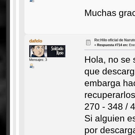
Muchas grac
Re:Hilo oficial de Naru
dafelo
«
Respuesta #714 en:
Ener
Hola, no se 
Mensajes: 3
que descargu
embarga hac
recuperarlos
270 - 348 / 
Si alguien 
por descarga