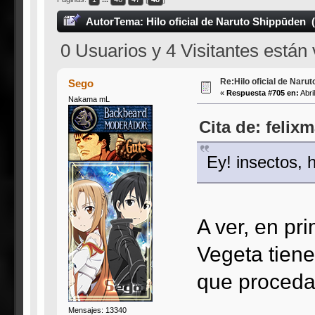
Autor
Tema: Hilo oficial de Naruto Shippūden 
0 Usuarios y 4 Visitantes están
Re:Hilo oficial de Naru
Sego
«
Respuesta #705 en:
Abri
Nakama mL
Cita de: felix
Ey! insectos, 
A ver, en pri
Vegeta tiene
que proceda
Mensajes: 13340