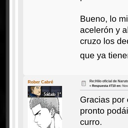
Bueno, lo m
acelerón y a
cruzo los de
que ya tiene
Re:Hilo oficial de Naru
Rober Cabré
«
Respuesta #710 en:
Novi
Gracias por
pronto podá
curro.