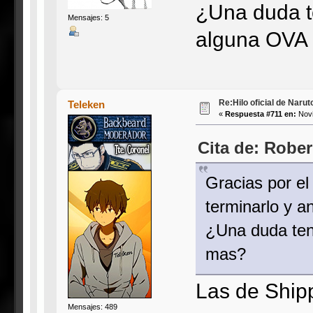
¿Una duda te
Mensajes: 5
alguna OVA
Re:Hilo oficial de Naru
Teleken
«
Respuesta #711 en:
Novi
Cita de: Robe
Gracias por e
terminarlo y 
¿Una duda tené
mas?
Las de Ship
Mensajes: 489