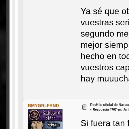
Ya sé que ot
vuestras ser
segundo mejo
mejor siempr
hecho en tod
vuestros cap
hay muuucha
Re:Hilo oficial de Naru
BMYGRLFRND
«
Respuesta #707 en:
Juni
Si fuera tan