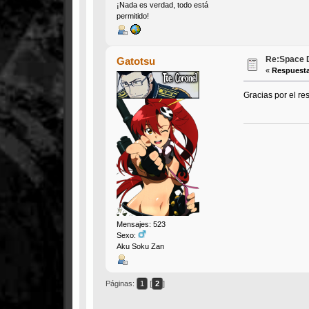
¡Nada es verdad, todo está
permitido!
Re:Space D
Gatotsu
«
Respuesta
Gracias por el re
Mensajes: 523
Sexo:
Aku Soku Zan
Páginas:
1
[
2
]