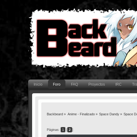
Inicio
Foro
FAQ
Proyectos
IRC
Tr
Backbeard
»
Anime - Finalizado
»
Space Dandy
»
Space Da
Páginas:
1
[
2
]