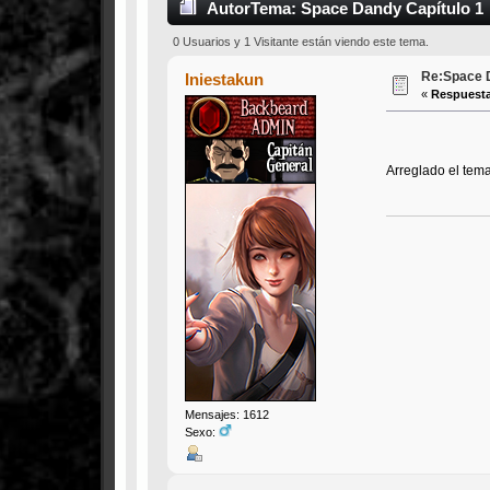
Autor
Tema: Space Dandy Capítulo 1 
0 Usuarios y 1 Visitante están viendo este tema.
Re:Space D
Iniestakun
«
Respuesta
Arreglado el te
Mensajes: 1612
Sexo: