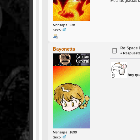
Muchas gracias c
Mensajes: 238
Sexo:
Re:Space D
Bayonetta
«
Respuesta
hay que
Mensajes: 1699
Sexo: