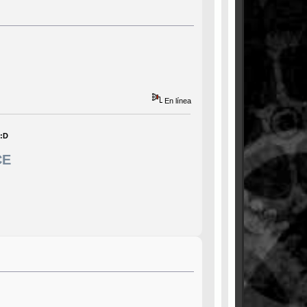
En línea
 :D
CE