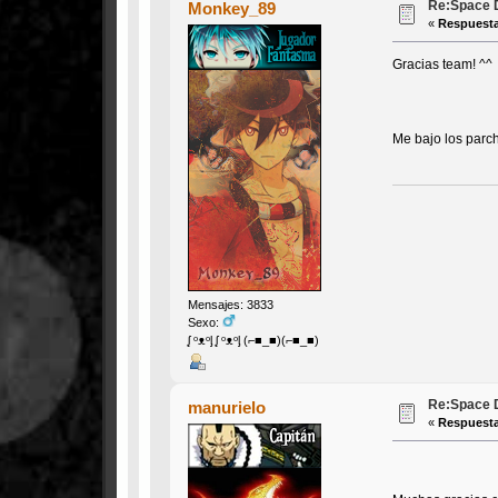
Re:Space D
Monkey_89
«
Respuesta
Gracias team! ^^
Me bajo los par
Mensajes: 3833
Sexo:
ᶘ ᵒᴥᵒᶅ ᶘ ᵒᴥᵒᶅ (⌐■_■)(⌐■_■)
Re:Space D
manurielo
«
Respuesta