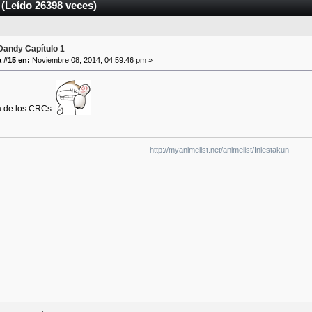
(Leído 26398 veces)
andy Capítulo 1
 #15 en:
Noviembre 08, 2014, 04:59:46 pm »
ma de los CRCs
http://myanimelist.net/animelist/Iniestakun