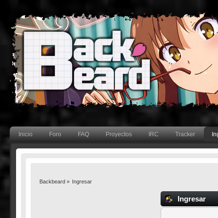
Inicio
Foro
FAQ
Proyectos
IRC
Tracker
In
Backbeard
»
Ingresar
Ingresar