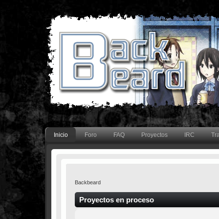
Inicio
Foro
FAQ
Proyectos
IRC
Tr
Backbeard
Proyectos en proceso