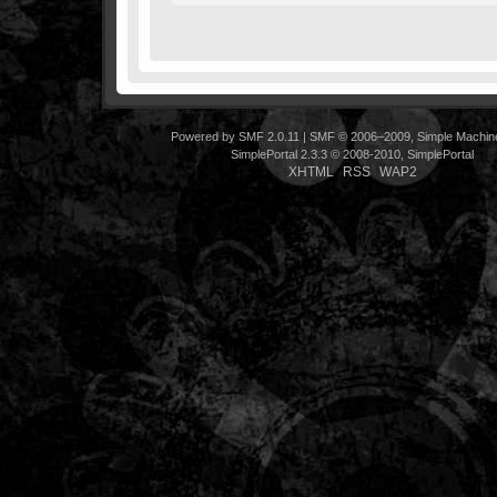
Powered by SMF 2.0.11
|
SMF © 2006–2009, Simple Machin
SimplePortal 2.3.3 © 2008-2010, SimplePortal
XHTML
RSS
WAP2