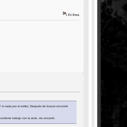
En línea
T ni nada por el estilo). Después de buscar encontré
celente trabajo con la serie, me encantó.