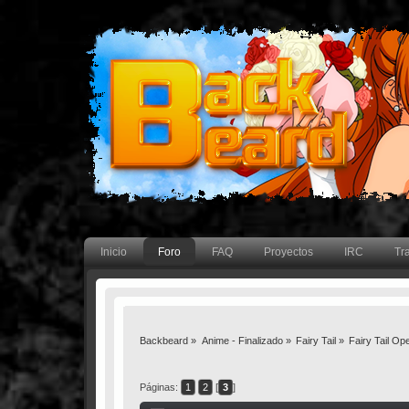
Inicio
Foro
FAQ
Proyectos
IRC
Tr
Backbeard
»
Anime - Finalizado
»
Fairy Tail
»
Fairy Tail O
Páginas:
1
2
[
3
]