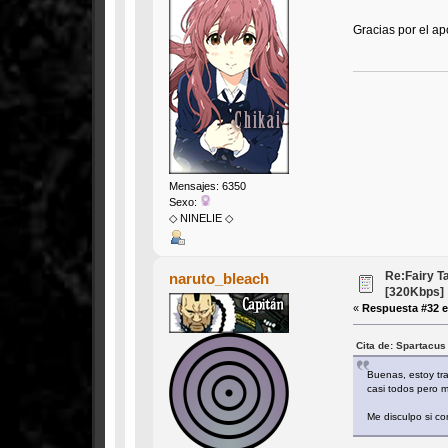
Gracias por el ap
Mensajes: 6350
Sexo:
◇ NINELIE ◇
Re:Fairy T
naruto_bleach
[320Kbps]
«
Respuesta #32 e
Cita de: Spartacus
Buenas, estoy tra
casi todos pero m
Me disculpo si c