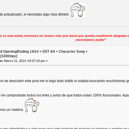
ta actualizado, si necesitas algo mas dimelo
ino es una rueda, entonces no somos más que arena que queda cruelmente atrapada e
necesitamos poder"
ail Opening/Ending 14/14 + OST 4/4 + Character Song +
 [320Kbps]
n:
Marzo 21, 2014, 04:07:24 pm »
e descubrir este post me lo bajo todo todito lo estaba buscando muchiisimas 
he comprobado todos los links y aviso de que todos estan 100% funcionales. Apar
t eres un makina
r una chinchetica o algo para que este pedazo de post no se volviera a perder en