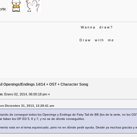
orte.
W a n n a d r a w ?
D r a w w i t h m e
ail Openings/Endings 14/14 + OST + Character Song
n:
Enero 02, 2014, 06:00:18 pm »
 en Diciembre 31, 2013, 12:28:41 am
tando de conseguir todos los Openings y Endings de Fairy Tail de BB (los de la serie, no los OS
e faltan los OP ED 5, 6 y 7, y no se de dónde conseguirlos.
omento esto en el tema equivocado, pero no en dónde pedir ayuda. Desde ya muchas gracias y ex