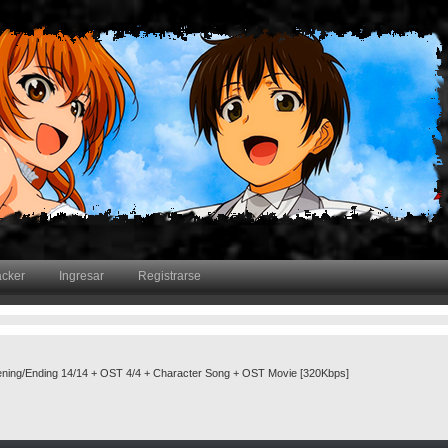
acker
Ingresar
Registrarse
pening/Ending 14/14 + OST 4/4 + Character Song + OST Movie [320Kbps]