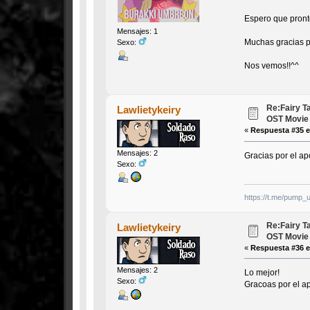
Espero que pronto
Mensajes: 1
Muchas gracias po
Sexo:
Nos vemos!!^^
Re:Fairy T
Lawlietykeiry
OST Movie
«
Respuesta #35 e
Mensajes: 2
Gracias por el apo
Sexo:
https://t.me/pump_
Re:Fairy T
Lawlietykeiry
OST Movie
«
Respuesta #36 e
Mensajes: 2
Lo mejor!
Sexo:
Gracoas por el apo