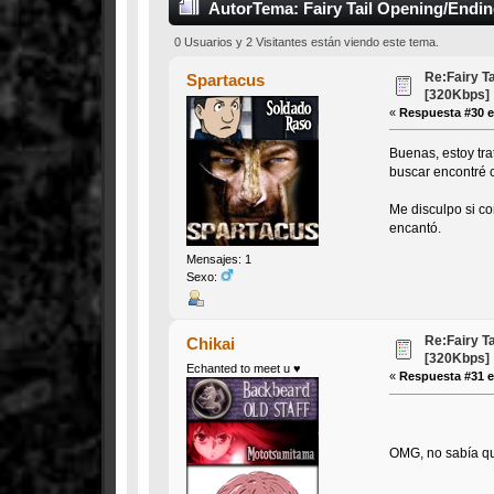
Autor
Tema: Fairy Tail Opening/Endi
0 Usuarios y 2 Visitantes están viendo este tema.
Re:Fairy T
Spartacus
[320Kbps]
«
Respuesta #30 e
Buenas, estoy tra
buscar encontré c
Me disculpo si c
encantó.
Mensajes: 1
Sexo:
Re:Fairy T
Chikai
[320Kbps]
Echanted to meet u ♥
«
Respuesta #31 e
OMG, no sabía que