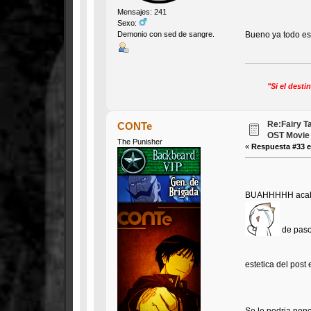
Mensajes: 241
Sexo:
Bueno ya todo es
Demonio con sed de sangre.
"Si el dest
Re:Fairy T
CONTe
OST Movie
The Punisher
«
Respuesta #33 e
BUAHHHHH acabo d
de paso 
estetica del pos
Se le podria pone