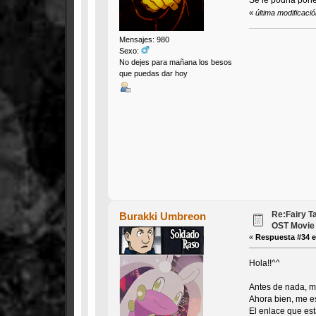
«
última modificac
Mensajes: 980
Sexo:
No dejes para mañana los besos
que puedas dar hoy
Re:Fairy T
Burakki Umbreon
OST Movie
«
Respuesta #34 e
Hola!!^^
Antes de nada, m
Ahora bien, me es
El enlace que est