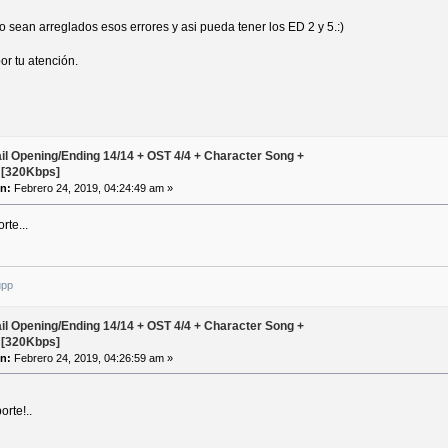
 sean arreglados esos errores y asi pueda tener los ED 2 y 5.:)
r tu atención.
ail Opening/Ending 14/14 + OST 4/4 + Character Song +
 [320Kbps]
n:
Febrero 24, 2019, 04:24:49 am »
rte...
upp
ail Opening/Ending 14/14 + OST 4/4 + Character Song +
 [320Kbps]
n:
Febrero 24, 2019, 04:26:59 am »
rte!..