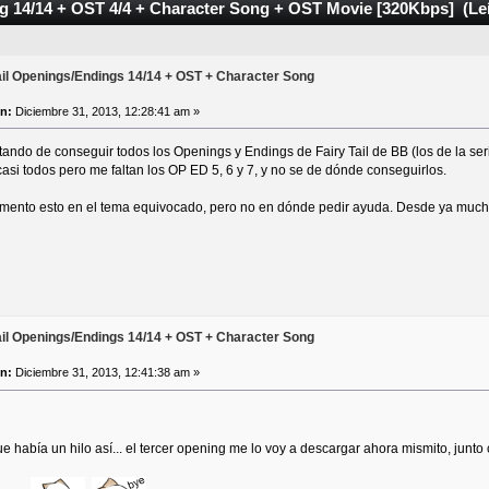
ng 14/14 + OST 4/4 + Character Song + OST Movie [320Kbps] (Le
ail Openings/Endings 14/14 + OST + Character Song
n:
Diciembre 31, 2013, 12:28:41 am »
tando de conseguir todos los Openings y Endings de Fairy Tail de BB (los de la seri
asi todos pero me faltan los OP ED 5, 6 y 7, y no se de dónde conseguirlos.
omento esto en el tema equivocado, pero no en dónde pedir ayuda. Desde ya muchas
ail Openings/Endings 14/14 + OST + Character Song
n:
Diciembre 31, 2013, 12:41:38 am »
 había un hilo así... el tercer opening me lo voy a descargar ahora mismito, junt