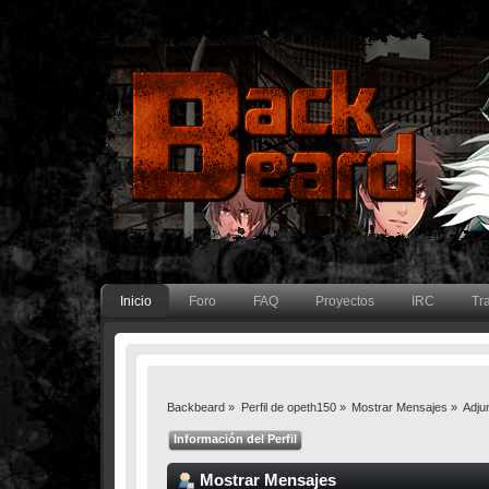
Inicio
Foro
FAQ
Proyectos
IRC
Tr
Backbeard
»
Perfil de opeth150
»
Mostrar Mensajes
»
Adju
Información del Perfil
Mostrar Mensajes