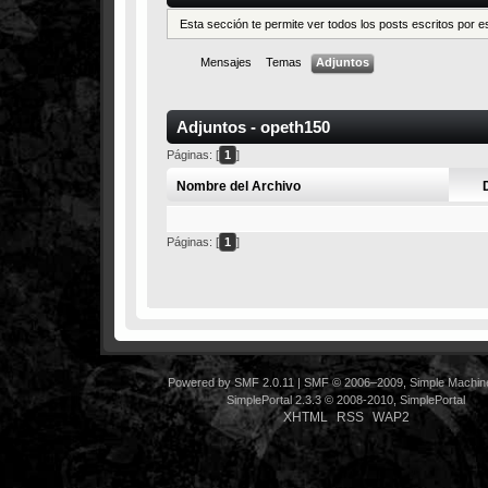
Esta sección te permite ver todos los posts escritos por 
Mensajes
Temas
Adjuntos
Adjuntos - opeth150
Páginas: [
1
]
Nombre del Archivo
Páginas: [
1
]
Powered by SMF 2.0.11
|
SMF © 2006–2009, Simple Machin
SimplePortal 2.3.3 © 2008-2010, SimplePortal
XHTML
RSS
WAP2