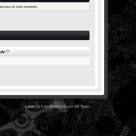
es acceso en este momento.
ado
Loner
by
Crip