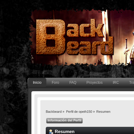
Inicio
Foro
FAQ
Proyectos
IRC
Tr
Backbeard
»
Perfil de opeth150
»
Resumen
Información del Perfil
Resumen