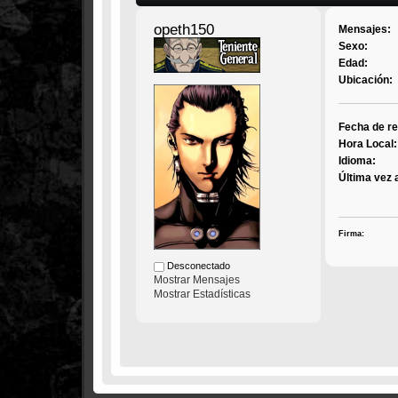
opeth150
Mensajes:
Sexo:
Edad:
Ubicación:
Fecha de re
Hora Local:
Idioma:
Última vez 
Firma:
Desconectado
Mostrar Mensajes
Mostrar Estadísticas