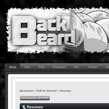
Inicio
Foro
FAQ
Proyectos
IRC
Tracker
In
Backbeard
»
Perfil de Shybred
»
Resumen
Información del Perfil
Resumen