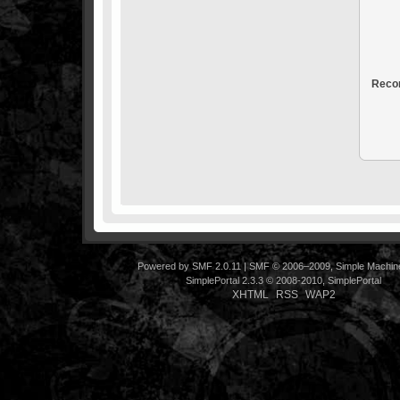
Recor
Powered by SMF 2.0.11
|
SMF © 2006–2009, Simple Machin
SimplePortal 2.3.3 © 2008-2010, SimplePortal
XHTML
RSS
WAP2