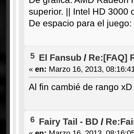
superior. || Intel HD 3000 
De espacio para el juego
5
El Fansub
/
Re:[FAQ] R
«
en:
Marzo 16, 2013, 08:16:4
Al fin cambié de rango xD
6
Fairy Tail - BD
/
Re:Fai
«
en:
Marzo 16, 2013, 08:16:0