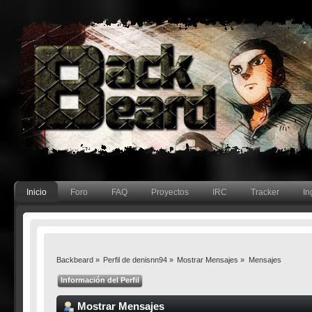
Inicio
Foro
FAQ
Proyectos
IRC
Tracker
In
Backbeard
»
Perfil de denisnn94
»
Mostrar Mensajes
»
Mensajes
Información del Perfil
Mostrar Mensajes