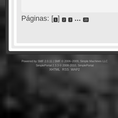
Páginas: [
]
...
1
2
3
23
Powered by SMF 2.0.11
|
SMF © 2006–2009, Simple Machines LLC
SimplePortal 2.3.3 © 2008-2010, SimplePortal
XHTML
RSS
WAP2