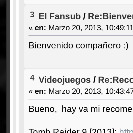
3
El Fansub
/
Re:Bienve
«
en:
Marzo 20, 2013, 10:49:1
Bienvenido compañero :)
4
Videojuegos
/
Re:Reco
«
en:
Marzo 20, 2013, 10:43:4
Bueno, hay va mi recome
Tomb Raider 9 [2013]:
htt