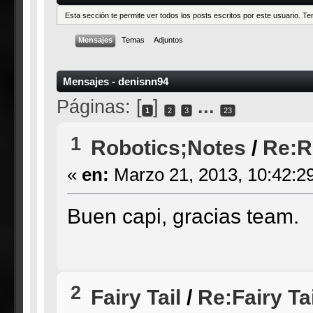
Esta sección te permite ver todos los posts escritos por este usuario. 
Mensajes
Temas
Adjuntos
Mensajes - denisnn94
Páginas: [
]
...
1
2
3
23
1
Robotics;Notes
/
Re:R
«
en:
Marzo 21, 2013, 10:42:2
Buen capi, gracias team.
2
Fairy Tail
/
Re:Fairy Ta