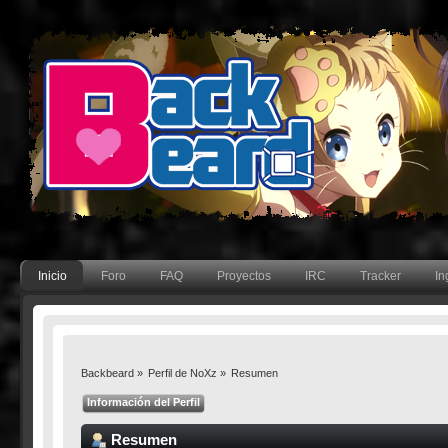
Inicio
Foro
FAQ
Proyectos
IRC
Tracker
In
Backbeard
»
Perfil de NoXz
»
Resumen
Información del Perfil
Resumen