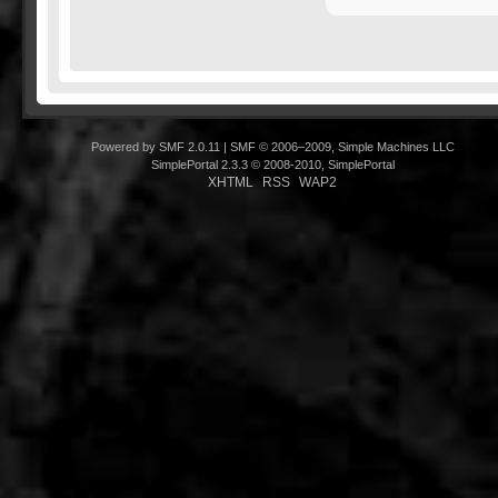
Powered by SMF 2.0.11
|
SMF © 2006–2009, Simple Machines LLC
SimplePortal 2.3.3 © 2008-2010, SimplePortal
XHTML
RSS
WAP2