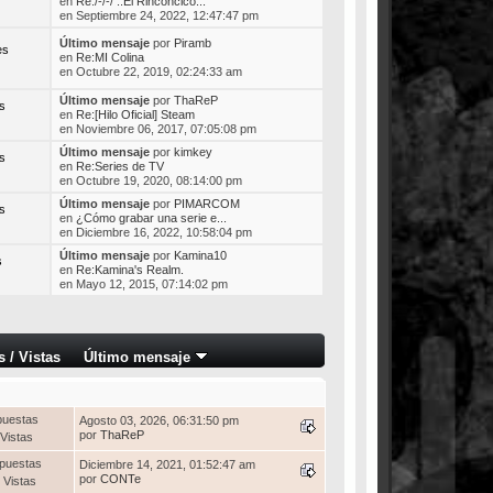
en
Re:/-/-/ .:El Rinconcico...
en Septiembre 24, 2022, 12:47:47 pm
Último mensaje
por
Piramb
es
en
Re:MI Colina
en Octubre 22, 2019, 02:24:33 am
Último mensaje
por
ThaReP
s
en
Re:[Hilo Oficial] Steam
en Noviembre 06, 2017, 07:05:08 pm
Último mensaje
por
kimkey
s
en
Re:Series de TV
en Octubre 19, 2020, 08:14:00 pm
Último mensaje
por
PIMARCOM
s
en
¿Cómo grabar una serie e...
en Diciembre 16, 2022, 10:58:04 pm
Último mensaje
por
Kamina10
s
en
Re:Kamina's Realm.
en Mayo 12, 2015, 07:14:02 pm
s
/
Vistas
Último mensaje
puestas
Agosto 03, 2026, 06:31:50 pm
por
ThaReP
Vistas
puestas
Diciembre 14, 2021, 01:52:47 am
por
CONTe
 Vistas