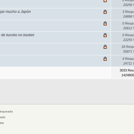
20256 
iajar mucho a Japón
3 Resp
24898 
0 Resp
20612 
 de kuroko no basket
0 Resp
22255 
18 Resp
55871 
4 Resp
24711 
3033 Res
1424800
loqueado
jado
sta