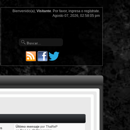
Bienvenido(a),
Visitante
. Por favor,
ingresa
o
regístrate
.
Agosto 07, 2026, 02:58:05 pm
Último mensaje
por
ThaReP
es