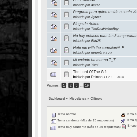
Iniciado por
ackse
Pregunta para quien resida o suela v
Iniciado por
Ayuuu
Blogs de Anime
Iniciado por
TheRealAnimeBoy
No hay enlaces para las 3 temporadas
Iniciado por
Edu28
Help me with the conexion!!! :P
Iniciado por
stromin
«
1
2
»
Mi teclado ha muerto T_T
Iniciado por
Yami
The Lord Of The Gifs.
Iniciado por
Deimon
«
1
2
3
...
203
»
Páginas: [
1
]
2
3
...
19
Backbeard
»
Miscelánea
»
Offtopic
Tema normal
Tema b
Tema fi
Tema candente (Más de 15 respuestas)
Encue
Tema muy candente (Más de 25 respuestas)