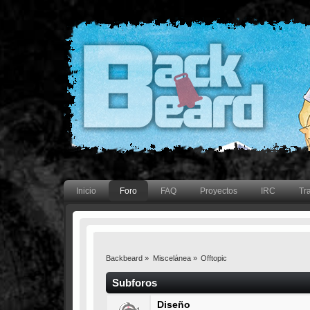
Inicio
Foro
FAQ
Proyectos
IRC
Tr
Backbeard
»
Miscelánea
»
Offtopic
Subforos
Diseño