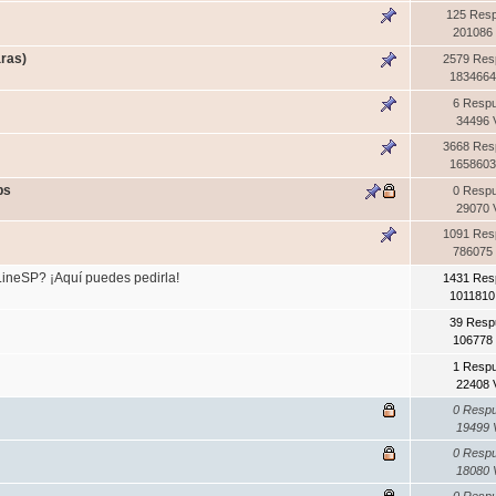
125 Res
201086 
aras)
2579 Res
1834664
6 Resp
34496 
3668 Res
1658603
bs
0 Resp
29070 
1091 Res
786075 
LineSP? ¡Aquí puedes pedirla!
1431 Res
1011810
39 Resp
106778 
1 Resp
22408 
0 Resp
19499 
0 Resp
18080 
0 Resp