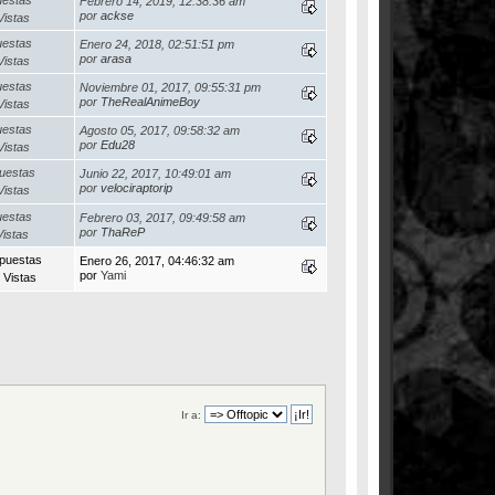
Febrero 14, 2019, 12:38:36 am
por
ackse
Vistas
uestas
Enero 24, 2018, 02:51:51 pm
por
arasa
Vistas
uestas
Noviembre 01, 2017, 09:55:31 pm
por
TheRealAnimeBoy
Vistas
uestas
Agosto 05, 2017, 09:58:32 am
por
Edu28
Vistas
uestas
Junio 22, 2017, 10:49:01 am
por
velociraptorip
Vistas
uestas
Febrero 03, 2017, 09:49:58 am
por
ThaReP
Vistas
puestas
Enero 26, 2017, 04:46:32 am
por
Yami
 Vistas
Ir a: