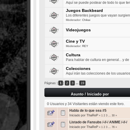
Aquí se puede postear de todo lo que te
Juegos Backbeard
Los diferentes juegos que vayan surgien
Moderador:
Chikai
Videojuegos
Cine y TV
Moderador:
REY
Cultura
Para hablar de cultura en general... y de m
Colecciones
Aquí irán las colecciones de los usuarios
Páginas: [
1
]
2
3
...
19
Asunto
/
Iniciado por
0 Usuarios y 34 Visitantes están viendo este foro.
Habla de lo que sea #5
Iniciado por
ThaReP
«
1
2
3
...
30
»
Listado de Fansubs /-//-/ ANIME /-//-/
Iniciado por
ThaReP
«
1
2
3
...
76
»