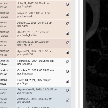
puestas
Julio 29, 2017, 10:38:49 pm
por
ThaReP
Vistas
puestas
Mayo 01, 2017, 01:34:11 pm
por
terciovida
 Vistas
uestas
Agosto 10, 2016, 06:44:32 am
por
Yami
Vistas
puestas
Abril 22, 2016, 01:17:05 pm
por
Josh_Uchiha
 Vistas
uestas
Abril 08, 2015, 10:12:35 pm
por
ThaReP
Vistas
puestas
Agosto 24, 2014, 03:15:52 pm
por
opeth150
Vistas
puestas
Febrero 20, 2024, 05:08:08 am
por
Boo Boo
 Vistas
uestas
Octubre 02, 2023, 03:15:01 am
por
Batousay
Vistas
uestas
Enero 04, 2021, 08:55:16 pm
por
Sego
Vistas
uestas
Septiembre 09, 2020, 02:06:53 pm
por
jormorce
Vistas
uestas
Agosto 20, 2020, 09:33:55 am
por
jose130
Vistas
uestas