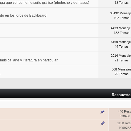
nga que ver con en diseño gráfico (photoshó y demases)
78 Temas
35192 Mensaj
do en los foros de Backbeard.
102 Temas
4433 Mensaje
132 Temas
6169 Mensaje
44 Temas
2014 Mensaje
úsica, arte y literatura en particular.
71 Temas
508 Mensaje
.
25 Temas
Respuesta
440 Res
538498 
1130 Res
1069752