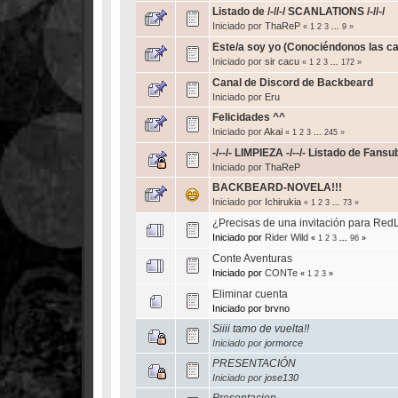
Listado de /-//-/ SCANLATIONS /-//-/
Iniciado por
ThaReP
«
1
2
3
...
9
»
Este/a soy yo (Conociéndonos las c
Iniciado por
sir cacu
«
1
2
3
...
172
»
Canal de Discord de Backbeard
Iniciado por
Eru
Felicidades ^^
Iniciado por
Akai
«
1
2
3
...
245
»
-/--/- LIMPIEZA -/--/- Listado de Fansu
Iniciado por
ThaReP
BACKBEARD-NOVELA!!!
Iniciado por
Ichirukia
«
1
2
3
...
73
»
¿Precisas de una invitación para Red
Iniciado por
Rider Wild
«
1
2
3
...
96
»
Conte Aventuras
Iniciado por
CONTe
«
1
2
3
»
Eliminar cuenta
Iniciado por brvno
Siiii tamo de vuelta!!
Iniciado por
jormorce
PRESENTACIÓN
Iniciado por
jose130
Presentacion