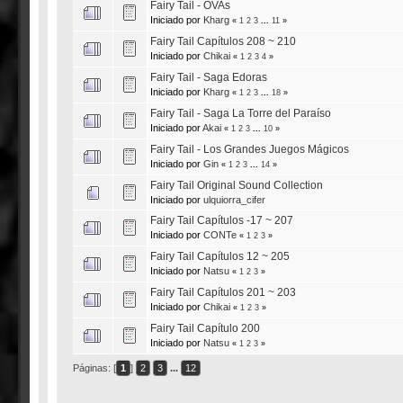
Fairy Tail - OVAs
Iniciado por
Kharg
«
1
2
3
...
11
»
Fairy Tail Capítulos 208 ~ 210
Iniciado por
Chikai
«
1
2
3
4
»
Fairy Tail - Saga Edoras
Iniciado por
Kharg
«
1
2
3
...
18
»
Fairy Tail - Saga La Torre del Paraíso
Iniciado por
Akai
«
1
2
3
...
10
»
Fairy Tail - Los Grandes Juegos Mágicos
Iniciado por
Gin
«
1
2
3
...
14
»
Fairy Tail Original Sound Collection
Iniciado por
ulquiorra_cifer
Fairy Tail Capítulos -17 ~ 207
Iniciado por
CONTe
«
1
2
3
»
Fairy Tail Capítulos 12 ~ 205
Iniciado por
Natsu
«
1
2
3
»
Fairy Tail Capítulos 201 ~ 203
Iniciado por
Chikai
«
1
2
3
»
Fairy Tail Capítulo 200
Iniciado por
Natsu
«
1
2
3
»
Páginas: [
1
]
2
3
...
12