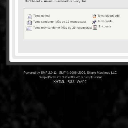
Backbeard
»
Anime - Finalizado
»
Fairy Tail
Tema normal
Tema bloqueado
Tema fijado
Tema candente (Más de 15 respuestas)
Encuesta
Tema muy candente (Más de 25 respuestas)
Powered by SMF 2.0.11
|
SMF © 2006–2009, Simple Machines LLC
SimplePortal 2.3.3 © 2008-2010, SimplePortal
XHTML
RSS
WAP2