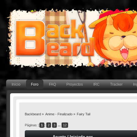
Inicio
Foro
FAQ
Proyectos
IRC
Tracker
In
Backbeard
»
Anime - Finalizado
»
Fairy Tail
Páginas: [
1
]
2
3
...
12
Asunto
/
Iniciado por