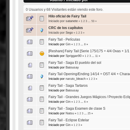
0 Usuarios y 68 Visitantes están viendo este foro.
Hilo oficial de Fairy Tail
Iniciado por
satanete
«
1
2
3
...
53
»
CRC de los capítulos
Iniciado por
Sego
«
1
2
3
»
Fairy Tail - Películas
Iniciado por
Gin
«
1
2
3
...
8
»
[Reshare] Fairy Tail [Serie 175/175 + 4/4 Ovas + 1/1 
Iniciado por
Spriggan90
«
1
2
3
...
11
»
Fairy Tail - Saga El pueblo del sol
Iniciado por
Batousay
Fairy Tail Opening/Ending 14/14 + OST 4/4 + Char
Iniciado por
naruto_bleach
«
1
2
3
»
Fairy Tail - Saga Tartaros
Iniciado por
Batousay
Fairy Tail - Grandes Juegos Mágicos / Proyecto Ecl
Iniciado por
Gin
«
1
2
3
...
6
»
Fairy Tail - Saga Examen de clase S
Iniciado por
Natsu
«
1
2
3
...
25
»
Fairy Tail - Eclipse Estelar
Iniciado por
Gin
«
1
2
3
»