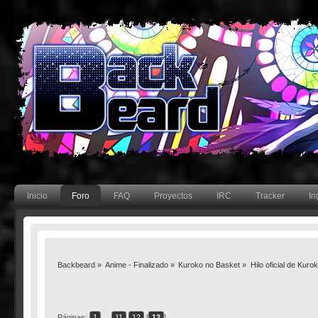
Inicio
Foro
FAQ
Proyectos
IRC
Tracker
In
Backbeard
»
Anime - Finalizado
»
Kuroko no Basket
»
Hilo oficial de Kur
Páginas:
1
...
11
12
[
13
]