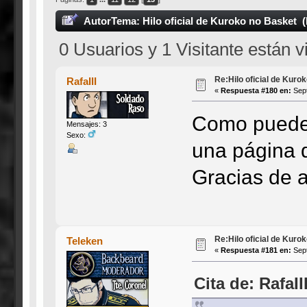
Autor
Tema: Hilo oficial de Kuroko no Basket 
0 Usuarios y 1 Visitante están 
Re:Hilo oficial de Kuro
RafaIII
«
Respuesta #180 en:
Sept
Como puedes 
Mensajes: 3
Sexo:
una página d
Gracias de 
Re:Hilo oficial de Kuro
Teleken
«
Respuesta #181 en:
Sept
Cita de: RafaI