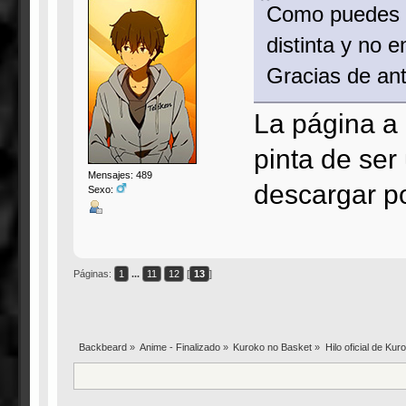
Como puedes ba
distinta y no e
Gracias de an
La página a l
pinta de ser
Mensajes: 489
descargar po
Sexo:
Páginas:
1
...
11
12
[
13
]
Backbeard
»
Anime - Finalizado
»
Kuroko no Basket
»
Hilo oficial de Ku