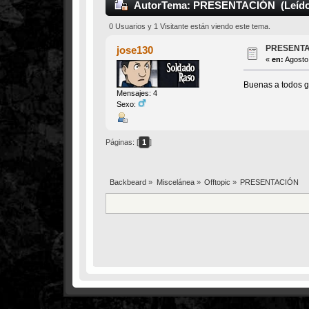
Autor
Tema: PRESENTACIÓN (Leído 
0 Usuarios y 1 Visitante están viendo este tema.
PRESENT
jose130
«
en:
Agosto 
Buenas a todos gr
Mensajes: 4
Sexo:
Páginas: [
1
]
Backbeard
»
Miscelánea
»
Offtopic
»
PRESENTACIÓN