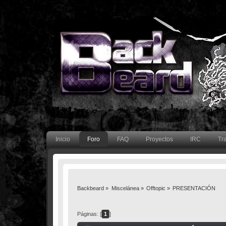
Inicio
Foro
FAQ
Proyectos
IRC
Tr
Backbeard
»
Miscelánea
»
Offtopic
»
PRESENTACIÓN
Páginas: [
1
]