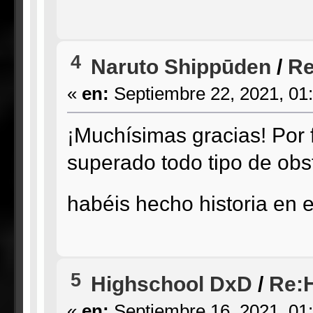
4
Naruto Shippūden
/
Re
«
en:
Septiembre 22, 2021, 01
¡Muchísimas gracias! Por 
superado todo tipo de obs
habéis hecho historia en 
5
Highschool DxD
/
Re:H
«
en:
Septiembre 16, 2021, 01