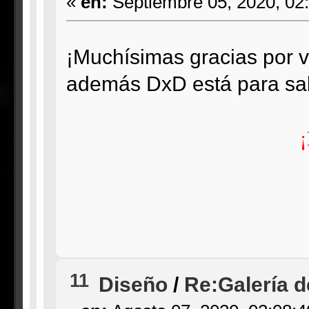
«
en:
Septiembre 05, 2020, 02
¡Muchísimas gracias por 
además DxD está para sali
¡
11
Diseño
/
Re:Galería 