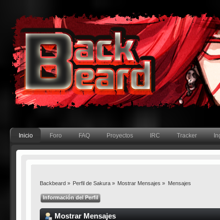
Inicio
Foro
FAQ
Proyectos
IRC
Tracker
In
Backbeard
»
Perfil de Sakura
»
Mostrar Mensajes
»
Mensajes
Información del Perfil
Mostrar Mensajes