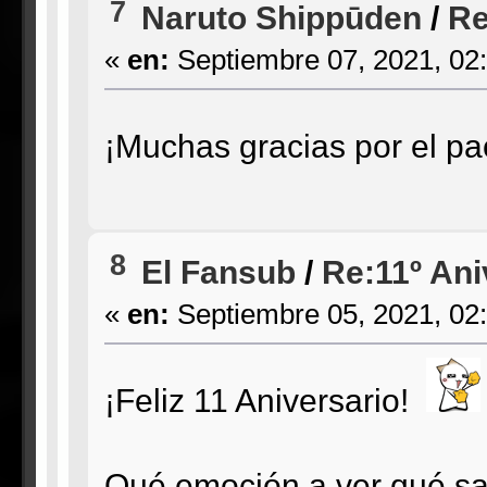
7
Naruto Shippūden
/
Re
«
en:
Septiembre 07, 2021, 02
¡Muchas gracias por el p
8
El Fansub
/
Re:11º Ani
«
en:
Septiembre 05, 2021, 02
¡Feliz 11 Aniversario!
Qué emoción a ver qué sal