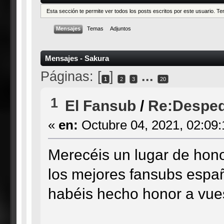
Esta sección te permite ver todos los posts escritos por este usuario. 
Mensajes
Temas
Adjuntos
Mensajes - Sakura
Páginas: [
]
...
1
2
3
20
1
El Fansub
/
Re:Desped
«
en:
Octubre 04, 2021, 02:09:
Merecéis un lugar de hono
los mejores fansubs españ
habéis hecho honor a vuest