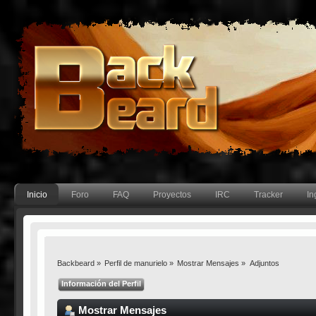
Inicio
Foro
FAQ
Proyectos
IRC
Tracker
In
Backbeard
»
Perfil de manurielo
»
Mostrar Mensajes
»
Adjuntos
Información del Perfil
Mostrar Mensajes